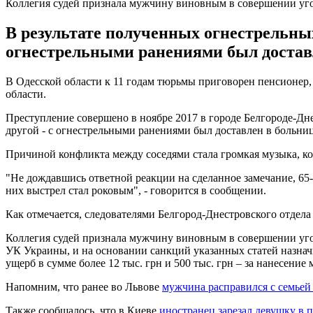
Коллегия судей признала мужчину виновным в совершении уг
В результате полученных огнестрельны
огнестрельными ранениями был доставл
В Одесской области к 11 годам тюрьмы приговорен пенсионер,
области.
Преступление совершено в ноябре 2017 в городе Белгороде-Дн
другой - с огнестрельными ранениями был доставлен в больниц
Причиной конфликта между соседями стала громкая музыка, ко
"Не дождавшись ответной реакции на сделанное замечание, 65
них выстрел стал роковым", - говорится в сообщении.
Как отмечается, следователями Белгород-Днестровского отдел
Коллегия судей признала мужчину виновным в совершении уголов
УК Украины, и на основании санкций указанных статей назнач
ущерб в сумме более 12 тыс. грн и 500 тыс. грн – за нанесение 
Напомним, что ранее во Львове
мужчина расправился с семье
Также сообщалось, что в Киеве
иностранец зарезал девушку в 