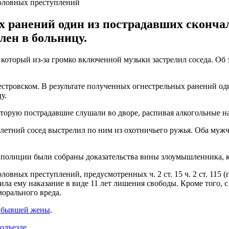
оловных преступлений
х ранений один из пострадавших скончал
ен в больницу.
 который из-за громко включенной музыки застрелил соседа. О
естровском. В результате полученных огнестрельных ранений о
у.
торую пострадавшие слушали во дворе, распивая алкогольные н
-летний сосед выстрелил по ним из охотничьего ружья. Оба муж
а полиции были собраны доказательства вины злоумышленника, к
ных преступлений, предусмотренных ч. 2 ст. 15 ч. 2 ст. 115 (п
ила ему наказание в виде 11 лет лишения свободы. Кроме того,
морального вреда.
й бывшей жены
.
подъезде
.