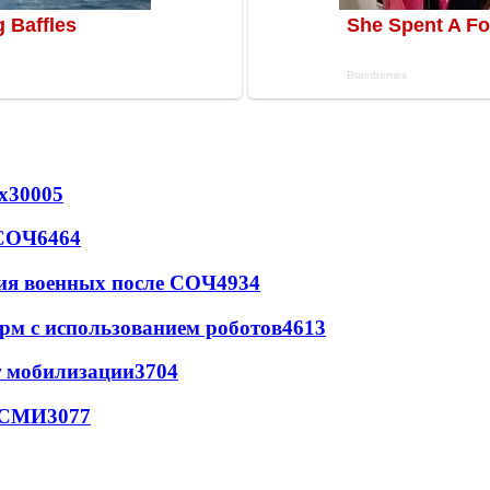
х
30005
 СОЧ
6464
ия военных после СОЧ
4934
рм с использованием роботов
4613
т мобилизации
3704
- СМИ
3077