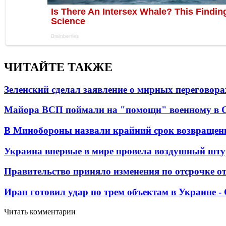
ЧИТАЙТЕ ТАКЖЕ
Зеленский сделал заявление о мирных переговора
Майора ВСП поймали на "помощи" военному в
В Минобороны назвали крайний срок возвращен
Украина впервые в мире провела воздушный шту
Правительство приняло изменения по отсрочке о
Иран готовил удар по трем объектам в Украине 
Читать комментарии