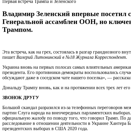
Первая встреча Трампа и Зеленского
Владимир Зеленский впервые посетил 
Генеральной ассамблеи ООН, но ключев
Трампом.
Эта встреча, как на грех, состоялась в разгар грандиозного в
пишет
Валерий Литонинский в №18 Журнала Корреспондент.
Украина вновь на первых полосах самых влиятельных америка
президента. Его противники-демократы воспользовались случае
обсуждают даже в соседском чате нашего поселка», — рассказ
Дональду Трампу вновь, как и на протяжении всех трех лет е
ЗВОНОК ДРУГУ
Большой скандал разразился из-за телефонных переговоров м
партии Слуга народа на внеочередных парламентских выборах.
официальную жалобу по поводу того, что говорил Трамп. По д
расследование в отношении деятельности в Украине Хантера
президентских выборах в США 2020 года.