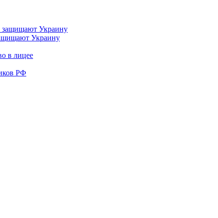
 защищают Украину
во в лицее
иков РФ