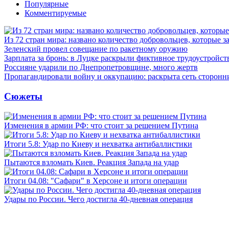
Популярные
Комментируемые
Из 72 стран мира: названо количество добровольцев, которые
Зеленский провел совещание по ракетному оружию
Зарплата за бронь: в Луцке раскрыли фиктивное трудоустройст
Россияне ударили по Днепропетровщине, много жертв
Пропагандировали войну и оккупацию: раскрыта сеть сторонн
Сюжеты
Изменения в армии РФ: что стоит за решением Путина
Итоги 5.8: Удар по Киеву и нехватка антибаллистики
Пытаются взломать Киев. Реакция Запада на удар
Итоги 04.08: "Сафари" в Херсоне и итоги операции
Удары по России. Чего достигла 40-дневная операция