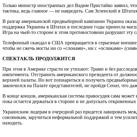
Только министр иностранных дел Вадим Пристайко заявил, что 
тактика, ведь главное — не навредить. Сам Зеленский в Штатах
В разгар американской предвыборной кампании Украина оказал
поддержка Украины в Штатах в последние годы принесла масш
Игра на чьей-то стороне в этом противостоянии разрушит эту 
Телефонный скандал в США превращается в серьезные внешне- 
чтобы не сжечь мосты ни со «слонами», ни с «осликами» (сим
СПЕКТАКЛЬ ПРОДОЛЖИТСЯ
При этом в Америке страсти не утихают: Трамп и без расследо
импичмента. Отстранить американского президента от должност
верхней палаты. Но вот попиариться и получить предвыборны
закончился на Палате представителей, не пройдя Сенат, что да
В конце концов, американская система правосудия сама может 
пока остается держаться в стороне и не допускать откровенных
Украинским лидерам в очередной раз придется лавировать меж
союзникам, заручиться неформальной поддержкой и тем усили
находить.