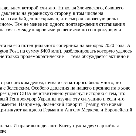
адельцем которой считают Николая Злочевского, бывшего
давления на украинскую сторону, в том числе на
, а сам Байден не скрывал, что сыграл ключевую роль в
ном». Тем не менее ни одного подтверждения отстаивания
ена связь между кадровыми решениями по генпрокурору и
та на его потенциального соперника на выборах 2020 года. А
on Post, на сумму $400 млн), разблокировать которую удалось
 не только продемократические — тема обсуждается активно и
 с российским делом, шума из-за которого было много, но
 с Зеленским. Особого давления на нашего президента в ходе
. Президент США действительно упомянул историю с тем, что
овый Генпрокурор Украины изучит эту ситуацию и если что
 моменты. Например, Зеленский говорит Трампу, что новый
е критикуют канцлера Германии Ангелу Меркель и Европейский
молчат. И правильно делают: Киеву нужна двухпартийная
иже.