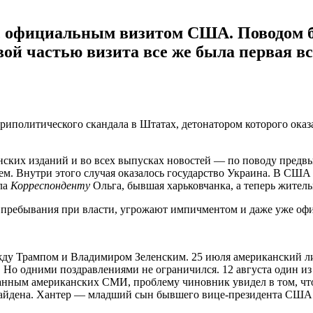
с официальным визитом США. Поводом бы
ой частью визита все же была первая вс
нутриполитического скандала в Штатах, детонатором которого ок
нских изданий и во всех выпусках новостей — по поводу предв
м. Внутри этого случая оказалось государство Украина. В США 
ала
Корреспонденту
Ольга, бывшая харьковчанка, а теперь жител
го пребывания при власти, угрожают импичментом и даже уже о
ежду Трампом и Владимиром Зеленским. 25 июля американский л
 Но одними поздравлениями не ограничился. 12 августа один и
анным американских СМИ, проблему чиновник увидел в том, что
 Байдена. Хантер — младший сын бывшего вице-президента США