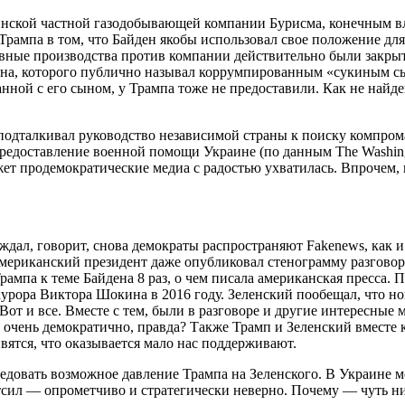
нской частной газодобывающей компании Бурисма, конечным вл
рампа в том, что Байден якобы использовал свое положение для 
вные производства против компании действительно были закрыты
на, которого публично называл коррумпированным «сукиным сы
ной с его сыном, у Трампа тоже не предоставили. Как не найд
подталкивал руководство независимой страны к поиску компрома
редоставление военной помощи Украине (по данным The Washingt
жет продемократические медиа с радостью ухватилась. Впрочем,
ждал, говорит, снова демократы распространяют Fakenews, как и
Американский президент даже опубликовал стенограмму разговора
Трампа к теме Байдена 8 раз, о чем писала американская пресса
урора Виктора Шокина в 2016 году. Зеленский пообещал, что н
Вот и все. Вместе с тем, были в разговоре и другие интересные
е очень демократично, правда? Также Трамп и Зеленский вмест
ятся, что оказывается мало нас поддерживают.
ледовать возможное давление Трампа на Зеленского. В Украине 
итсил — опрометчиво и стратегически неверно. Почему — чуть н