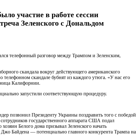
ло участие в работе сессии
треча Зеленского с Дональдом
азался телефонный разговор между Трампом и Зеленским,
ыборного скандала вокруг действующего американского
о телефонном скандале бубнят из каждого утюга. «У нас его
ьница Калифорнии.
фициально запустили соответствующую процедуру.
идер позвонил Президенту Украины поздравить того с победой
з сотрудников государственного аппарата США подал
 хозяин Белого дома призывал Зеленского начать
 Джо Байдена — потенциально главного конкурента Трампа на