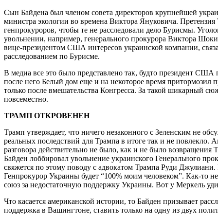
Сын Байдена был членом совета директоров крупнейшей украи
министра экологии во времена Виктора Януковича. Претензия Т
генпрокуроров, чтобы те не расследовали дело Бурисмы. Уголо
увольнении, например, генерального прокурора Виктора Шоки
вице-президентом США интересов украинской компании, связан
расследованием по Бурисме.
В медиа все это было представлено так, будто президент США 
после него Белый дом еще и на некоторое время притормозил п
только после вмешательства Конгресса. За такой шикарный сю
повсеместно.
ТРАМП ОТКРОВЕНЕН
Трамп утверждает, что ничего незаконного с Зеленским не обсу
реальных последствий для Трампа в итоге так и не повлекло. 
разговора действительно не было, как и не было возвращения 
Байден лоббировал увольнение украинского Генерального прок
свяжется по этому поводу с адвокатом Трампа Руди Джулиани. 
Генпрокурор Украины будет “100% моим человеком”. Как-то н
союз за недостаточную поддержку Украины. Вот у Меркель удив
Что касается американской истории, то Байден призывает расс
поддержка в Вашингтоне, ставить только на одну из двух пол