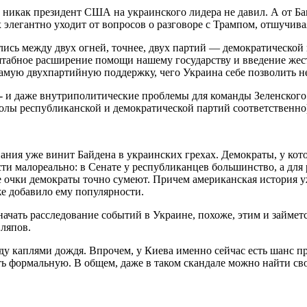
никак президент США на украинского лидера не давил. А от Бан
 элегантно уходит от вопросов о разговоре с Трампом, отшучивая
ись между двух огней, точнее, двух партий — демократической
табное расширение помощи нашему государству и введение жес
самую двухпартийную поддержку, чего Украина себе позволить н
и даже внутриполитические проблемы для команды Зеленского. 
волы республиканской и демократической партий соответственно
вания уже винит Байдена в украинских грехах. Демократы, у ко
и малореально: в Сенате у республиканцев большинство, а для 
е очки демократы точно сумеют. Причем американская история 
же добавило ему популярности.
начать расследование событий в Украине, похоже, этим и займет
 ляпов.
ду каплями дождя. Впрочем, у Киева именно сейчас есть шанс п
ть формальную. В общем, даже в таком скандале можно найти с