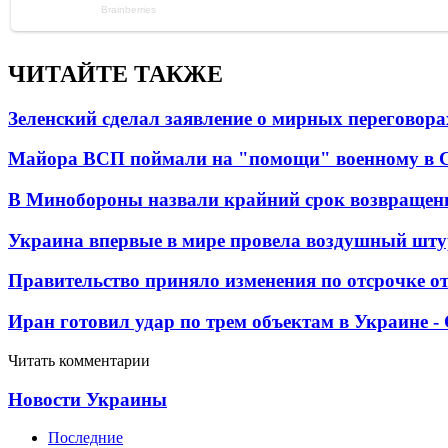
ЧИТАЙТЕ ТАКЖЕ
Зеленский сделал заявление о мирных переговора
Майора ВСП поймали на "помощи" военному в
В Минобороны назвали крайний срок возвращен
Украина впервые в мире провела воздушный шту
Правительство приняло изменения по отсрочке о
Иран готовил удар по трем объектам в Украине 
Читать комментарии
Новости Украины
Последние