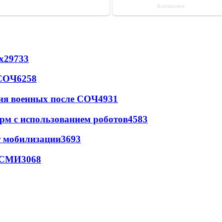
х
29733
 СОЧ
6258
ия военных после СОЧ
4931
рм с использованием роботов
4583
т мобилизации
3693
- СМИ
3068