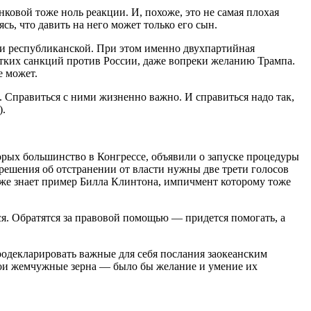
ковой тоже ноль реакции. И, похоже, это не самая плохая
сь, что давить на него может только его сын.
 и республиканской. При этом именно двухпартийная
тких санкций против России, даже вопреки желанию Трампа.
е может.
Справиться с ними жизненно важно. И справиться надо так,
).
торых большинство в Конгрессе, объявили о запуске процедуры
решения об отстранении от власти нужны две трети голосов
уже знает пример Билла Клинтона, импичмент которому тоже
ся. Обратятся за правовой помощью — придется помогать, а
родекларировать важные для себя послания заокеанским
вои жемчужные зерна — было бы желание и умение их