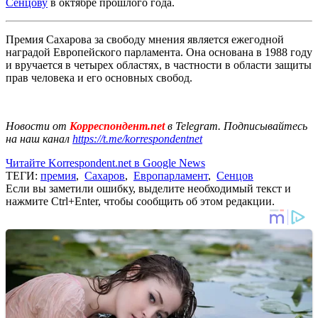
Сенцову
в октябре прошлого года.
Премия Сахарова за свободу мнения является ежегодной
наградой Европейского парламента. Она основана в 1988 году
и вручается в четырех областях, в частности в области защиты
прав человека и его основных свобод.
Новости от
Корреспондент.net
в Telegram. Подписывайтесь
на наш канал
https://t.me/korrespondentnet
Читайте Korrespondent.net в Google News
ТЕГИ:
премия
,
Сахаров
,
Европарламент
,
Сенцов
Если вы заметили ошибку, выделите необходимый текст и
нажмите Ctrl+Enter, чтобы сообщить об этом редакции.