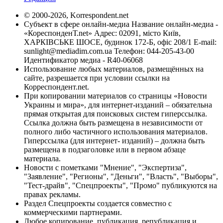
© 2000-2026, Korrespondent.net
Субъект в сфере онлайн-медиа Название онлайн-медиа -
«КореспонденТ.net» Адрес: 02091, місто Київ,
ХАРКІВСЬКЕ ШОСЕ, будинок 172-Б, офіс 208/1 E-mail:
sunlight@mediadim.com.ua
Телефон: 044-205-43-00
Идентификатор медиа - R40-06068
Использование любых материалов, размещённых на
сайте, разрешается при условии ссылки на
Корреспондент.net.
При копировании материалов со страницы «Новости
Украины и мира», для интернет-изданий – обязательна
прямая открытая для поисковых систем гиперссылка.
Ссылка должна быть размещена в независимости от
полного либо частичного использования материалов.
Гиперссылка (для интернет- изданий) – должна быть
размещена в подзаголовке или в первом абзаце
материала.
Новости с пометками "Мнение", "Экспертиза",
"Заявление", "Регионы", "Деньги", "Власть", "Выборы",
"Тест-драйв", "Спецпроекты", "Промо" публикуются на
правах рекламы.
Раздел Спецпроекты создается совместно с
коммерческими партнерами.
Любое копирование, публикация, републикация и