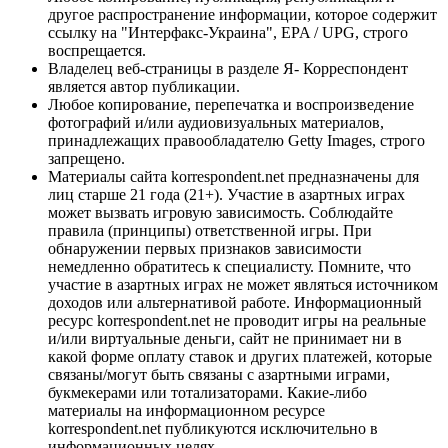
другое распространение информации, которое содержит
ссылку на "Интерфакс-Украина", EPA / UPG, строго
воспрещается.
Владелец веб-страницы в разделе Я- Корреспондент
является автор публикации.
Любое копирование, перепечатка и воспроизведение
фотографий и/или аудиовизуальных материалов,
принадлежащих правообладателю Getty Images, строго
запрещено.
Материалы сайта korrespondent.net предназначены для
лиц старше 21 года (21+). Участие в азартных играх
может вызвать игровую зависимость. Соблюдайте
правила (принципы) ответственной игры. При
обнаружении первых признаков зависимости
немедленно обратитесь к специалисту. Помните, что
участие в азартных играх не может являться источником
доходов или альтернативой работе. Информационный
ресурс korrespondent.net не проводит игры на реальные
и/или виртуальные деньги, сайт не принимает ни в
какой форме оплату ставок и других платежей, которые
связаны/могут быть связаны с азартными играми,
букмекерами или тотализаторами. Какие-либо
материалы на информационном ресурсе
korrespondent.net публикуются исключительно в
информационных целях.