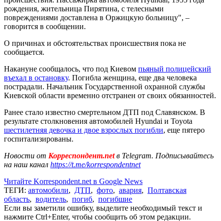
рождения, жительница Пирятина, с телесными
повреждениями доставлена ​​в Оржицкую больницу", –
говорится в сообщении.
О причинах и обстоятельствах происшествия пока не
сообщается.
Накануне сообщалось, что под Киевом
пьяный полицейский
въехал в остановку
. Погибла женщина, еще два человека
пострадали. Начальник Государственной охранной службы
Киевской области временно отстранен от своих обязанностей.
Ранее стало известно смертельном ДТП под Славянском. В
результате столкновения автомобилей Hyundai и Toyota
шестилетняя девочка и двое взрослых погибли
, еще пятеро
госпитализированы.
Новости от
Корреспондент.net
в Telegram. Подписывайтесь
на наш канал
https://t.me/korrespondentnet
Читайте Korrespondent.net в Google News
ТЕГИ:
автомобили
,
ДТП
,
фото
,
авария
,
Полтавская
область
,
водитель
,
погиб
,
погибшие
Если вы заметили ошибку, выделите необходимый текст и
нажмите Ctrl+Enter, чтобы сообщить об этом редакции.