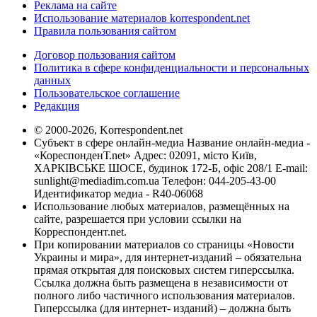
Реклама на сайте
Использование материалов korrespondent.net
Правила пользования сайтом
Договор пользования сайтом
Политика в сфере конфиденциальности и персональных
данных
Пользовательское соглашение
Редакция
© 2000-2026, Korrespondent.net
Субъект в сфере онлайн-медиа Название онлайн-медиа -
«КореспонденТ.net» Адрес: 02091, місто Київ,
ХАРКІВСЬКЕ ШОСЕ, будинок 172-Б, офіс 208/1 E-mail:
sunlight@mediadim.com.ua
Телефон: 044-205-43-00
Идентификатор медиа - R40-06068
Использование любых материалов, размещённых на
сайте, разрешается при условии ссылки на
Корреспондент.net.
При копировании материалов со страницы «Новости
Украины и мира», для интернет-изданий – обязательна
прямая открытая для поисковых систем гиперссылка.
Ссылка должна быть размещена в независимости от
полного либо частичного использования материалов.
Гиперссылка (для интернет- изданий) – должна быть