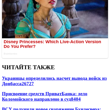
ЧИТАЙТЕ ТАКЖЕ
Украинцы определились насчет вывода войск из
Донбасса
26727
Присвоение средств ПриватБанка: дело
Коломойского направлено в суд
8404
ВСУ получили новое снаряжение Бундесвера: