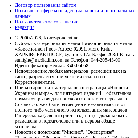
Договор пользования сайтом
Политика в сфере конфиденциальности и персональных
данных
Пользовательское соглашение
Редакция
© 2000-2026, Korrespondent.net
Субъект в сфере онлайн-медиа Название онлайн-медиа -
«КореспонденТ.net» Адрес: 02091, місто Київ,
ХАРКІВСЬКЕ ШОСЕ, будинок 172-Б, офіс 208/1 E-mail:
sunlight@mediadim.com.ua
Телефон: 044-205-43-00
Идентификатор медиа - R40-06068
Использование любых материалов, размещённых на
сайте, разрешается при условии ссылки на
Корреспондент.net.
При копировании материалов со страницы «Новости
Украины и мира», для интернет-изданий – обязательна
прямая открытая для поисковых систем гиперссылка.
Ссылка должна быть размещена в независимости от
полного либо частичного использования материалов.
Гиперссылка (для интернет- изданий) – должна быть
размещена в подзаголовке или в первом абзаце
материала.
Новости с пометками "Мнение", "Экспертиза",
"Заявление", "Регионы", "Деньги", "Власть", "Выборы",