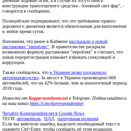
дневные ходовые огни, а в случае их отсутствия в
конструкции транспортного средства - ближний свет фар", -
говорится в сообщении.
Полицейские подчеркивают, что это требование правил
дорожного движения является обязательным для выполнения
в любое время суток.
Напомним, что ранее в Кабмине
рассказали о новой
растаможке "евроблях"
. В правительстве раскрыли
возможную формулу растаможки "евроблях" и считают, что
новая перерегистрация поможет избежать спекуляций и
коррупции.
Также сообщалось, что
в Украине резко подскочило
автопроизводство
. За август в Украине произведено 668
автомобилей, что на 42% больше, чем за аналогичный период
2018 года.
Новости от
Корреспондент.net
в Telegram. Подписывайтесь
на наш канал
https://t.me/korrespondentnet
Читайте Korrespondent.net в Google News
ТЕГИ:
автомобили
,
ПДД
,
патрульная полиция
Если вы заметили ошибку, выделите необходимый текст и
нажмите Ctrl+Enter, чтобы сообщить об этом редакции.