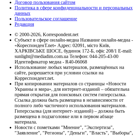
Договор пользования сайтом
Политика в сфере конфиденциальности и персональных
данных
Пользовательское соглашение
Редакция
© 2000-2026, Korrespondent.net
Субъект в сфере онлайн-медиа Название онлайн-медиа -
«КореспонденТ.net» Адрес: 02091, місто Київ,
ХАРКІВСЬКЕ ШОСЕ, будинок 172-Б, офіс 208/1 E-mail:
sunlight@mediadim.com.ua
Телефон: 044-205-43-00
Идентификатор медиа - R40-06068
Использование любых материалов, размещённых на
сайте, разрешается при условии ссылки на
Корреспондент.net.
При копировании материалов со страницы «Новости
Украины и мира», для интернет-изданий – обязательна
прямая открытая для поисковых систем гиперссылка.
Ссылка должна быть размещена в независимости от
полного либо частичного использования материалов.
Гиперссылка (для интернет- изданий) – должна быть
размещена в подзаголовке или в первом абзаце
материала.
Новости с пометками "Мнение", "Экспертиза",
"Заявление", "Регионы", "Деньги", "Власть", "Выборы",