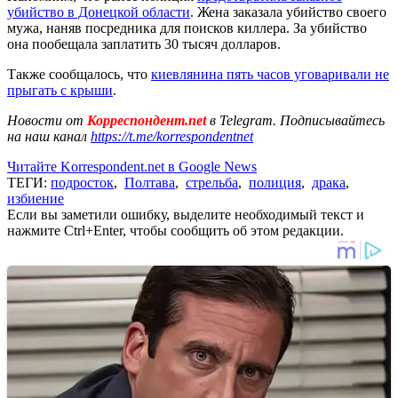
убийство в Донецкой области
. Жена заказала убийство своего
мужа, наняв посредника для поисков киллера. За убийство
она пообещала заплатить 30 тысяч долларов.
Также сообщалось, что
киевлянина пять часов уговаривали не
прыгать с крыши
.
Новости от
Корреспондент.net
в Telegram. Подписывайтесь
на наш канал
https://t.me/korrespondentnet
Читайте Korrespondent.net в Google News
ТЕГИ:
подросток
,
Полтава
,
стрельба
,
полиция
,
драка
,
избиение
Если вы заметили ошибку, выделите необходимый текст и
нажмите Ctrl+Enter, чтобы сообщить об этом редакции.