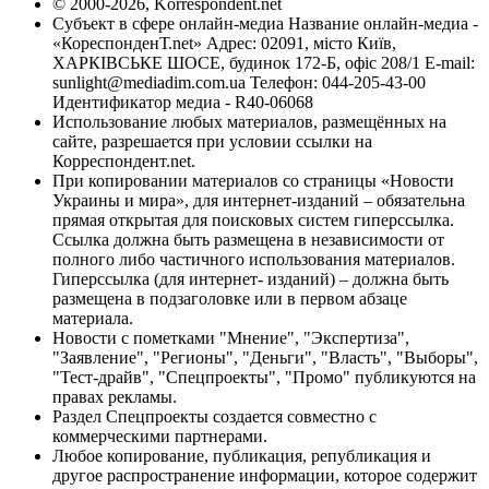
© 2000-2026, Korrespondent.net
Субъект в сфере онлайн-медиа Название онлайн-медиа -
«КореспонденТ.net» Адрес: 02091, місто Київ,
ХАРКІВСЬКЕ ШОСЕ, будинок 172-Б, офіс 208/1 E-mail:
sunlight@mediadim.com.ua
Телефон: 044-205-43-00
Идентификатор медиа - R40-06068
Использование любых материалов, размещённых на
сайте, разрешается при условии ссылки на
Корреспондент.net.
При копировании материалов со страницы «Новости
Украины и мира», для интернет-изданий – обязательна
прямая открытая для поисковых систем гиперссылка.
Ссылка должна быть размещена в независимости от
полного либо частичного использования материалов.
Гиперссылка (для интернет- изданий) – должна быть
размещена в подзаголовке или в первом абзаце
материала.
Новости с пометками "Мнение", "Экспертиза",
"Заявление", "Регионы", "Деньги", "Власть", "Выборы",
"Тест-драйв", "Спецпроекты", "Промо" публикуются на
правах рекламы.
Раздел Спецпроекты создается совместно с
коммерческими партнерами.
Любое копирование, публикация, републикация и
другое распространение информации, которое содержит