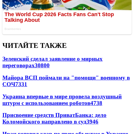
ЧИТАЙТЕ ТАКЖЕ
Зеленский сделал заявление о мирных
переговорах
30800
Майора ВСП поймали на "помощи" военному в
СОЧ
7331
Украина впервые в мире провела воздушный
штурм с использованием роботов
4738
Присвоение средств ПриватБанка: дело
Коломойского направлено в суд
3946
Иран готовил удар по трем объектам в Украине -