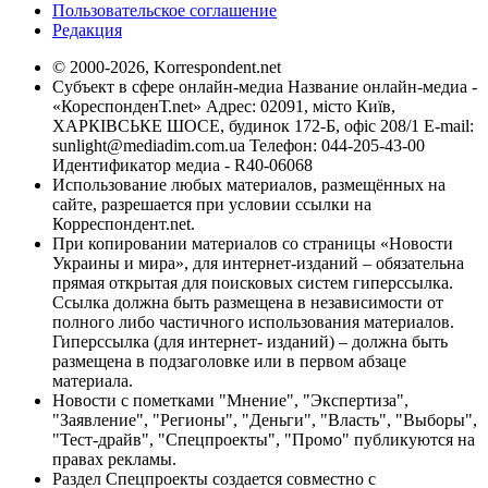
Пользовательское соглашение
Редакция
© 2000-2026, Korrespondent.net
Субъект в сфере онлайн-медиа Название онлайн-медиа -
«КореспонденТ.net» Адрес: 02091, місто Київ,
ХАРКІВСЬКЕ ШОСЕ, будинок 172-Б, офіс 208/1 E-mail:
sunlight@mediadim.com.ua
Телефон: 044-205-43-00
Идентификатор медиа - R40-06068
Использование любых материалов, размещённых на
сайте, разрешается при условии ссылки на
Корреспондент.net.
При копировании материалов со страницы «Новости
Украины и мира», для интернет-изданий – обязательна
прямая открытая для поисковых систем гиперссылка.
Ссылка должна быть размещена в независимости от
полного либо частичного использования материалов.
Гиперссылка (для интернет- изданий) – должна быть
размещена в подзаголовке или в первом абзаце
материала.
Новости с пометками "Мнение", "Экспертиза",
"Заявление", "Регионы", "Деньги", "Власть", "Выборы",
"Тест-драйв", "Спецпроекты", "Промо" публикуются на
правах рекламы.
Раздел Спецпроекты создается совместно с