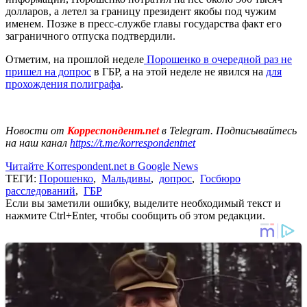
долларов, а летел за границу президент якобы под чужим
именем. Позже в пресс-службе главы государства факт его
заграничного отпуска подтвердили.
Отметим, на прошлой неделе
Порошенко в очередной раз не
пришел на допрос
в ГБР, а на этой неделе не явился на
для
прохождения полиграфа
.
Новости от
Корреспондент.net
в Telegram. Подписывайтесь
на наш канал
https://t.me/korrespondentnet
Читайте Korrespondent.net в Google News
ТЕГИ:
Порошенко
,
Мальдивы
,
допрос
,
Госбюро
расследований
,
ГБР
Если вы заметили ошибку, выделите необходимый текст и
нажмите Ctrl+Enter, чтобы сообщить об этом редакции.