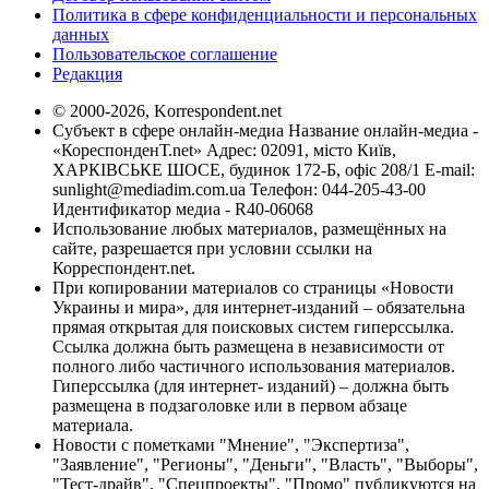
Политика в сфере конфиденциальности и персональных
данных
Пользовательское соглашение
Редакция
© 2000-2026, Korrespondent.net
Субъект в сфере онлайн-медиа Название онлайн-медиа -
«КореспонденТ.net» Адрес: 02091, місто Київ,
ХАРКІВСЬКЕ ШОСЕ, будинок 172-Б, офіс 208/1 E-mail:
sunlight@mediadim.com.ua
Телефон: 044-205-43-00
Идентификатор медиа - R40-06068
Использование любых материалов, размещённых на
сайте, разрешается при условии ссылки на
Корреспондент.net.
При копировании материалов со страницы «Новости
Украины и мира», для интернет-изданий – обязательна
прямая открытая для поисковых систем гиперссылка.
Ссылка должна быть размещена в независимости от
полного либо частичного использования материалов.
Гиперссылка (для интернет- изданий) – должна быть
размещена в подзаголовке или в первом абзаце
материала.
Новости с пометками "Мнение", "Экспертиза",
"Заявление", "Регионы", "Деньги", "Власть", "Выборы",
"Тест-драйв", "Спецпроекты", "Промо" публикуются на