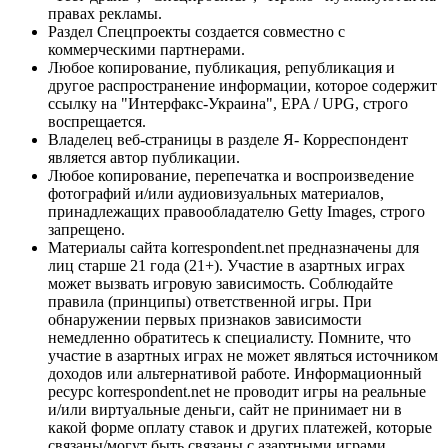
правах рекламы.
Раздел Спецпроекты создается совместно с
коммерческими партнерами.
Любое копирование, публикация, републикация и
другое распространение информации, которое содержит
ссылку на "Интерфакс-Украина", EPA / UPG, строго
воспрещается.
Владелец веб-страницы в разделе Я- Корреспондент
является автор публикации.
Любое копирование, перепечатка и воспроизведение
фотографий и/или аудиовизуальных материалов,
принадлежащих правообладателю Getty Images, строго
запрещено.
Материалы сайта korrespondent.net предназначены для
лиц старше 21 года (21+). Участие в азартных играх
может вызвать игровую зависимость. Соблюдайте
правила (принципы) ответственной игры. При
обнаружении первых признаков зависимости
немедленно обратитесь к специалисту. Помните, что
участие в азартных играх не может являться источником
доходов или альтернативой работе. Информационный
ресурс korrespondent.net не проводит игры на реальные
и/или виртуальные деньги, сайт не принимает ни в
какой форме оплату ставок и других платежей, которые
связаны/могут быть связаны с азартными играми,