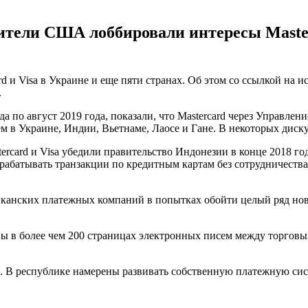
вители США лоббировали интересы Master
и Visa в Украине и еще пяти странах. Об этом со ссылкой на ис
.
а по август 2019 года, показали, что Mastercard через Управле
 в Украине, Индии, Вьетнаме, Лаосе и Гане. В некоторых диску
tercard и Visa убедили правительство Индонезии в конце 2018 
абатывать транзакции по кредитным картам без сотрудничества 
канских платежных компаний в попытках обойти целый ряд нов
ы в более чем 200 страницах электронных писем между торгов
. В республике намерены развивать собственную платежную сист