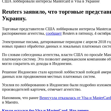
США лоббировали интересы Mastercard и Visa в Украине
Reuters заявило, что торговые предста
Украину.
Торговые представители США лоббировали интересы Mastercard 
распоряжении агентства,
сообщает
Reuters в пятницу, 4 октября
Электронные письма, датированные периодом с апреля 2018 год
новых правил обработки данных и локальных платежных систем
По словам собеседника агентства, власти США по просьбе Mas
платежную систему. Это позволит американским компаниям обр
могло сократить их доходы в Индонезии.
Решение Индонезии стало крупной лоббистской победой амери
данных или продвижения местных платежных систем.
Усилия по лоббированию в Индонезии были подробно изложен
производителей карточек, отмечает агентство.
Напомним, что ранее
Венесуэла отказалась от Visa и MasterCard
и Maestro.
Крым остался без Visa и MasterCard. Что теперь