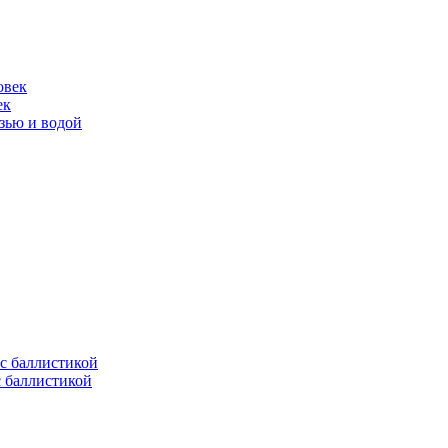
ек
язью и водой
с баллистикой