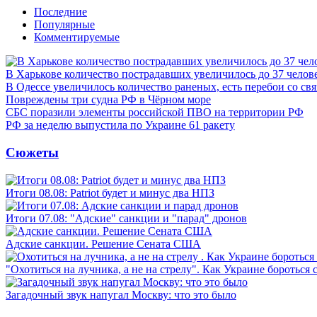
Последние
Популярные
Комментируемые
В Харькове количество пострадавших увеличилось до 37 челов
В Одессе увеличилось количество раненых, есть перебои со св
Повреждены три судна РФ в Чёрном море
СБС поразили элементы российской ПВО на территории РФ
РФ за неделю выпустила по Украине 61 ракету
Сюжеты
Итоги 08.08: Patriot будет и минус два НПЗ
Итоги 07.08: "Адские" санкции и "парад" дронов
Адские санкции. Решение Сената США
"Охотиться на лучника, а не на стрелу". Как Украине бороться 
Загадочный звук напугал Москву: что это было