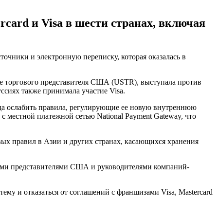
card и Visa в шести странах, включая
точники и электронную переписку, которая оказалась в
ние торгового представителя США (USTR), выступала против
ссиях также принимала участие Visa.
года ослабить правила, регулирующие ее новую внутреннюю
с местной платежной сетью National Payment Gateway, что
ых правил в Азии и других странах, касающихся хранения
ыми представителями США и руководителями компаний-
ему и отказаться от соглашений с франшизами Visa, Mastercard