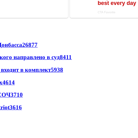
Донбасса
26877
кого направлено в суд
8411
 входит в комплект
5938
х
4614
 СОЧ
3710
riot
3616