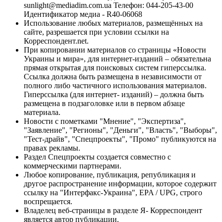
sunlight@mediadim.com.ua
Телефон: 044-205-43-00
Идентификатор медиа - R40-06068
Использование любых материалов, размещённых на
сайте, разрешается при условии ссылки на
Корреспондент.net.
При копировании материалов со страницы «Новости
Украины и мира», для интернет-изданий – обязательна
прямая открытая для поисковых систем гиперссылка.
Ссылка должна быть размещена в независимости от
полного либо частичного использования материалов.
Гиперссылка (для интернет- изданий) – должна быть
размещена в подзаголовке или в первом абзаце
материала.
Новости с пометками "Мнение", "Экспертиза",
"Заявление", "Регионы", "Деньги", "Власть", "Выборы",
"Тест-драйв", "Спецпроекты", "Промо" публикуются на
правах рекламы.
Раздел Спецпроекты создается совместно с
коммерческими партнерами.
Любое копирование, публикация, републикация и
другое распространение информации, которое содержит
ссылку на "Интерфакс-Украина", EPA / UPG, строго
воспрещается.
Владелец веб-страницы в разделе Я- Корреспондент
является автор публикации.