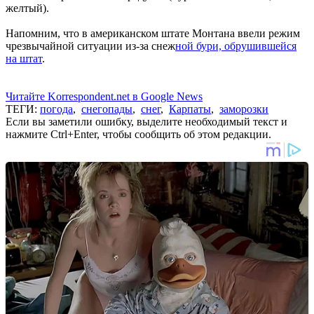
желтый).
Напомним, что в американском штате Монтана ввели режим
чрезвычайной ситуации из-за снеж
ной бури, обрушившейся
на штат
.
Читайте Korrespondent.net в Google News
ТЕГИ:
погода
,
снегопады
,
снег
,
Карпаты
,
заморозки
Если вы заметили ошибку, выделите необходимый текст и
нажмите Ctrl+Enter, чтобы сообщить об этом редакции.