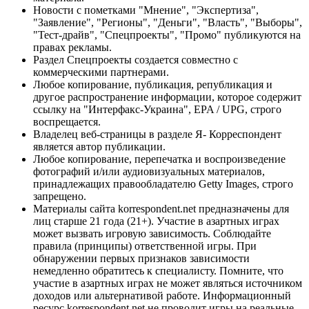
Новости с пометками "Мнение", "Экспертиза",
"Заявление", "Регионы", "Деньги", "Власть", "Выборы",
"Тест-драйв", "Спецпроекты", "Промо" публикуются на
правах рекламы.
Раздел Спецпроекты создается совместно с
коммерческими партнерами.
Любое копирование, публикация, републикация и
другое распространение информации, которое содержит
ссылку на "Интерфакс-Украина", EPA / UPG, строго
воспрещается.
Владелец веб-страницы в разделе Я- Корреспондент
является автор публикации.
Любое копирование, перепечатка и воспроизведение
фотографий и/или аудиовизуальных материалов,
принадлежащих правообладателю Getty Images, строго
запрещено.
Материалы сайта korrespondent.net предназначены для
лиц старше 21 года (21+). Участие в азартных играх
может вызвать игровую зависимость. Соблюдайте
правила (принципы) ответственной игры. При
обнаружении первых признаков зависимости
немедленно обратитесь к специалисту. Помните, что
участие в азартных играх не может являться источником
доходов или альтернативой работе. Информационный
ресурс korrespondent.net не проводит игры на реальные