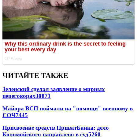
ЧИТАЙТЕ ТАКЖЕ
Зеленский сделал заявление о мирных
переговорах
30871
Майора ВСП поймали на "помощи" военному в
СОЧ
7445
Присвоение средств ПриватБанка: дело
Коломойского направлено в суд
5260