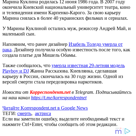
Марина Куклина родилась 12 июня 1986 года. В 2007 году
окончила Киевский национальный университет театра, кино
и телевидения имени Карпенко-Карого. За свою карьеру
Марина снялась в более 40 украинских фильмах и сериалах.
У Марины Куклиной остались муж, режиссер Андрей Май, и
маленький сын.
Напомним, что ранее дизайнер
Изабель Толедо умерла от
рака
. Дизайнер получила особую известность после того, как
создала платье для Мишель Обамы.
Также сообщалось, что
умерла известная 29-летняя модель
Playboy и DJ
Жанна Рассказова. Киевлянка, сделавшая
карьеру в России, скончалась на 30 году жизни. Одной из
версий смерти стала передозировка наркотиков.
Новости от
Корреспондент.net
в Telegram. Подписывайтесь
на наш канал
https://t.me/korrespondentnet
Читайте Korrespondent.net в Google News
ТЕГИ:
смерть
,
актриса
Если вы заметили ошибку, выделите необходимый текст и
нажмите Ctrl+Enter, чтобы сообщить об этом редакции.