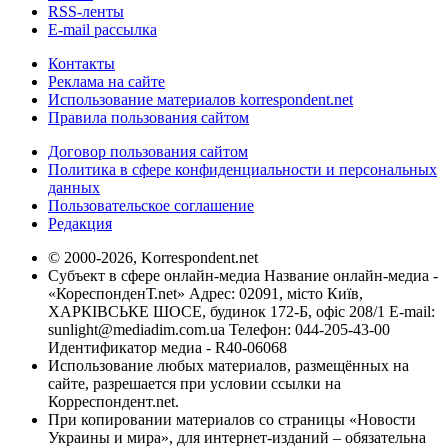
RSS-ленты
E-mail рассылка
Контакты
Реклама на сайте
Использование материалов korrespondent.net
Правила пользования сайтом
Договор пользования сайтом
Политика в сфере конфиденциальности и персональных
данных
Пользовательское соглашение
Редакция
© 2000-2026, Korrespondent.net
Субъект в сфере онлайн-медиа Название онлайн-медиа -
«КореспонденТ.net» Адрес: 02091, місто Київ,
ХАРКІВСЬКЕ ШОСЕ, будинок 172-Б, офіс 208/1 E-mail:
sunlight@mediadim.com.ua
Телефон: 044-205-43-00
Идентификатор медиа - R40-06068
Использование любых материалов, размещённых на
сайте, разрешается при условии ссылки на
Корреспондент.net.
При копировании материалов со страницы «Новости
Украины и мира», для интернет-изданий – обязательна