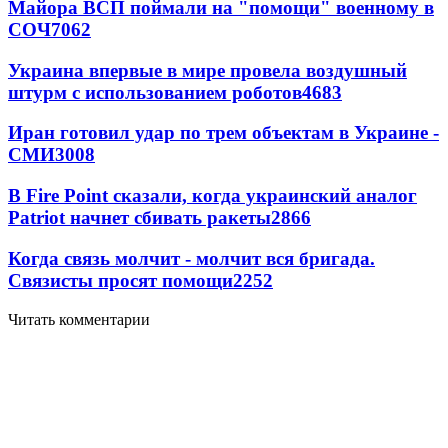
Майора ВСП поймали на "помощи" военному в
СОЧ
7062
Украина впервые в мире провела воздушный
штурм с использованием роботов
4683
Иран готовил удар по трем объектам в Украине -
СМИ
3008
В Fire Point сказали, когда украинский аналог
Patriot начнет сбивать ракеты
2866
Когда связь молчит - молчит вся бригада.
Связисты просят помощи
2252
Читать комментарии