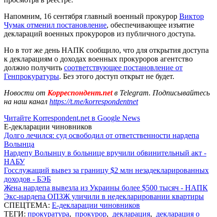
Напомним, 16 сентября главный военный прокурор
Виктор
Чумак отменил постановление
, обеспечивающее изъятие
деклараций военных прокуроров из публичного доступа.
Но в тот же день НАПК сообщило, что для открытия доступа
к декларациям о доходах военных прокуроров агентство
должно получить
соответствующее постановление от
Генпрокуратуры
. Без этого доступ открыт не будет.
Новости от
Корреспондент.net
в Telegram. Подписывайтесь
на наш канал
https://t.me/korrespondentnet
Читайте Korrespondent.net в Google News
Е-декларации чиновников
Долго лечился: суд освободил от ответственности нардепа
Волынца
Нардепу Волынцу в больнице вручили обвинительный акт -
НАБУ
Госслужащий вывез за границу $2 млн незадекларированных
доходов - БЭБ
Жена нардепа вывезла из Украины более $500 тысяч - НАПК
Экс-нардепа ОПЗЖ уличили в недекларировании квартиры
СПЕЦТЕМА:
Е-декларации чиновников
ТЕГИ:
прокуратура
,
прокурор
,
декларация
,
декларация о