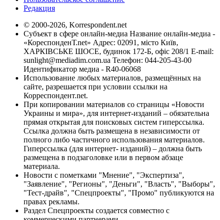
Редакция
© 2000-2026, Korrespondent.net
Субъект в сфере онлайн-медиа Название онлайн-медиа -
«КореспонденТ.net» Адрес: 02091, місто Київ,
ХАРКІВСЬКЕ ШОСЕ, будинок 172-Б, офіс 208/1 E-mail:
sunlight@mediadim.com.ua
Телефон: 044-205-43-00
Идентификатор медиа - R40-06068
Использование любых материалов, размещённых на
сайте, разрешается при условии ссылки на
Корреспондент.net.
При копировании материалов со страницы «Новости
Украины и мира», для интернет-изданий – обязательна
прямая открытая для поисковых систем гиперссылка.
Ссылка должна быть размещена в независимости от
полного либо частичного использования материалов.
Гиперссылка (для интернет- изданий) – должна быть
размещена в подзаголовке или в первом абзаце
материала.
Новости с пометками "Мнение", "Экспертиза",
"Заявление", "Регионы", "Деньги", "Власть", "Выборы",
"Тест-драйв", "Спецпроекты", "Промо" публикуются на
правах рекламы.
Раздел Спецпроекты создается совместно с
коммерческими партнерами.