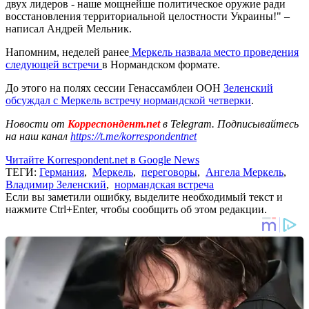
двух лидеров - наше мощнейше политическое оружие ради
восстановления территориальной целостности Украины!" –
написал Андрей Мельник.
Напомним, неделей ранее
Меркель назвала место проведения
следующей встречи
в Нормандском формате.
До этого на полях сессии Генассамблеи ООН
Зеленский
обсуждал с Меркель встречу нормандской четверки
.
Новости от
Корреспондент.net
в Telegram. Подписывайтесь
на наш канал
https://t.me/korrespondentnet
Читайте Korrespondent.net в Google News
ТЕГИ:
Германия
,
Меркель
,
переговоры
,
Ангела Меркель
,
Владимир Зеленский
,
нормандская встреча
Если вы заметили ошибку, выделите необходимый текст и
нажмите Ctrl+Enter, чтобы сообщить об этом редакции.