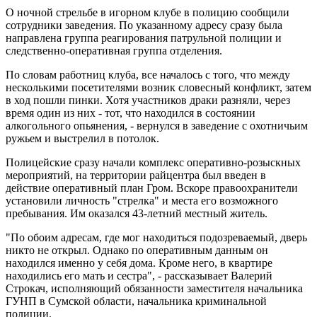
О ночной стрельбе в игорном клубе в полицию сообщили
сотрудники заведения. По указанному адресу сразу была
направлена ​​группа реагирования патрульной полиции и
следственно-оперативная группа отделения.
По словам работниц клуба, все началось с того, что между
несколькими посетителями возник словесный конфликт, затем
в ход пошли пинки. Хотя участников драки разняли, через
время один из них - тот, что находился в состоянии
алкогольного опьянения, - вернулся в заведение с охотничьим
ружьем и выстрелил в потолок.
Полицейские сразу начали комплекс оперативно-розыскных
мероприятий, на территории райцентра был введен в
действие оперативный план Гром. Вскоре правоохранители
установили личность "стрелка" и места его возможного
пребывания. Им оказался 43-летний местный житель.
"По обоим адресам, где мог находиться подозреваемый, дверь
никто не открыл. Однако по оперативным данным он
находился именно у себя дома. Кроме него, в квартире
находились его мать и сестра", - рассказывает Валерий
Строкач, исполняющий обязанности заместителя начальника
ГУНП в Сумской области, начальника криминальной
полиции.