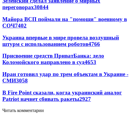
Зеленский сделал заявление о мирных
переговорах
30844
Майора ВСП поймали на "помощи" военному в
СОЧ
7402
Украина впервые в мире провела воздушный
штурм с использованием роботов
4766
Присвоение средств ПриватБанка: дело
Коломойского направлено в суд
4653
Иран готовил удар по трем объектам в Украине -
СМИ
3058
В Fire Point сказали, когда украинский аналог
Patriot начнет сбивать ракеты
2927
Читать комментарии