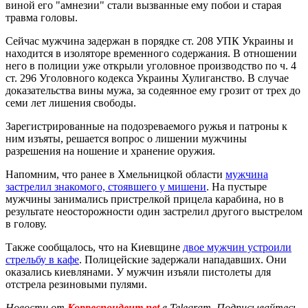
виной его "амнезии" стали вызванные ему побои и старая
травма головы.
Сейчас мужчина задержан в порядке ст. 208 УПК Украины и
находится в изоляторе временного содержания. В отношении
него в полиции уже открыли уголовное производство по ч. 4
ст. 296 Уголовного кодекса Украины Хулиганство. В случае
доказательства вины мужа, за содеянное ему грозит от трех до
семи лет лишения свободы.
Зарегистрированные на подозреваемого ружья и патроны к
ним изъяты, решается вопрос о лишении мужчины
разрешения на ношение и хранение оружия.
Напомним, что ранее в Хмельницкой области
мужчина
застрелил знакомого, стоявшего у мишени
. На пустыре
мужчины занимались пристрелкой прицела карабина, но в
результате неосторожности один застрелил другого выстрелом
в голову.
Также сообщалось, что на Киевщине
двое мужчин устроили
стрельбу в кафе
. Полицейские задержали нападавших. Они
оказались киевлянами. У мужчин изъяли пистолеты для
отстрела резиновыми пулями.
Новости от
Корреспондент.net
в Telegram. Подписывайтесь