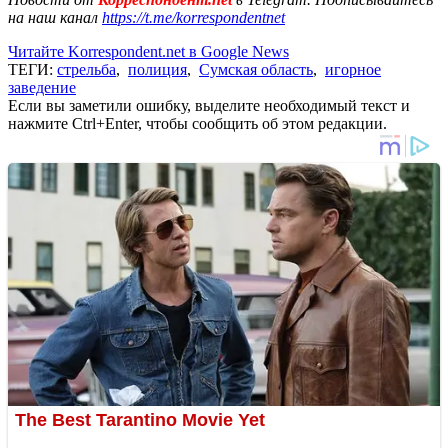
на наш канал
https://t.me/korrespondentnet
Читайте Korrespondent.net в Google News
ТЕГИ:
стрельба
,
полиция
,
Сумская область
,
игорное
заведение
Если вы заметили ошибку, выделите необходимый текст и
нажмите Ctrl+Enter, чтобы сообщить об этом редакции.