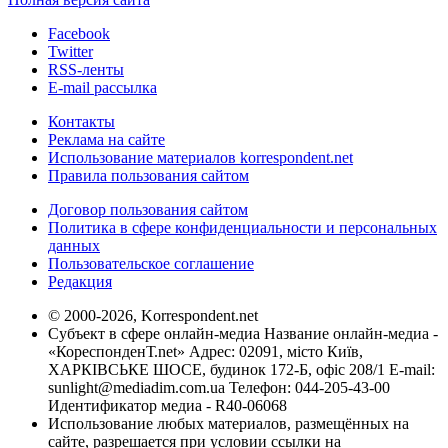
Facebook
Twitter
RSS-ленты
E-mail рассылка
Контакты
Реклама на сайте
Использование материалов korrespondent.net
Правила пользования сайтом
Договор пользования сайтом
Политика в сфере конфиденциальности и персональных
данных
Пользовательское соглашение
Редакция
© 2000-2026, Korrespondent.net
Субъект в сфере онлайн-медиа Название онлайн-медиа -
«КореспонденТ.net» Адрес: 02091, місто Київ,
ХАРКІВСЬКЕ ШОСЕ, будинок 172-Б, офіс 208/1 E-mail:
sunlight@mediadim.com.ua
Телефон: 044-205-43-00
Идентификатор медиа - R40-06068
Использование любых материалов, размещённых на
сайте, разрешается при условии ссылки на