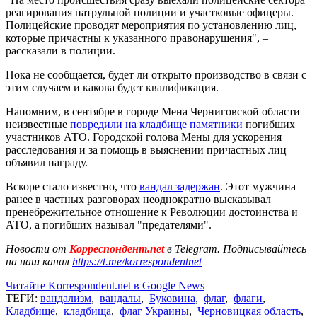
реагирования патрульной полиции и участковые офицеры.
Полицейские проводят мероприятия по установлению лиц,
которые причастны к указанного правонарушения", –
рассказали в полиции.
Пока не сообщается, будет ли открыто производство в связи с
этим случаем и какова будет квалификация.
Напомним, в сентябре в городе Мена Черниговской области
неизвестные
повредили на кладбище памятники
погибших
участников АТО. Городской голова Мены для ускорения
расследования и за помощь в выяснении причастных лиц
объявил награду.
Вскоре стало известно, что
вандал задержан
. Этот мужчина
ранее в частных разговорах неоднократно высказывал
пренебрежительное отношение к Революции достоинства и
АТО, а погибших называл "предателями".
Новости от
Корреспондент.net
в Telegram. Подписывайтесь
на наш канал
https://t.me/korrespondentnet
Читайте Korrespondent.net в Google News
ТЕГИ:
вандализм
,
вандалы
,
Буковина
,
флаг
,
флаги
,
Кладбище
,
кладбища
,
флаг Украины
,
Черновицкая область
,