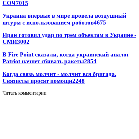
СОЧ
7015
Украина впервые в мире провела воздушный
штурм с использованием роботов
4675
Иран готовил удар по трем объектам в Украине -
СМИ
3002
В Fire Point сказали, когда украинский аналог
Patriot начнет сбивать ракеты
2854
Когда связь молчит - молчит вся бригада.
Связисты просят помощи
2248
Читать комментарии