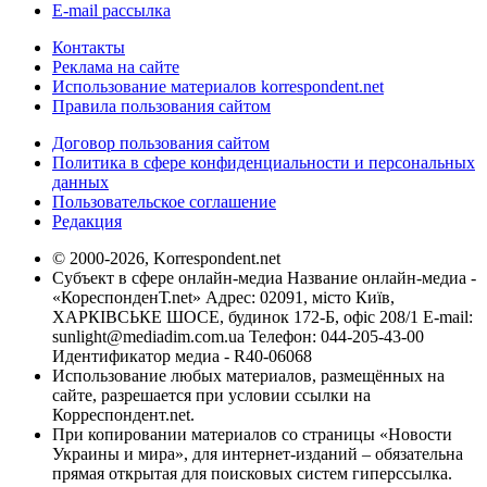
E-mail рассылка
Контакты
Реклама на сайте
Использование материалов korrespondent.net
Правила пользования сайтом
Договор пользования сайтом
Политика в сфере конфиденциальности и персональных
данных
Пользовательское соглашение
Редакция
© 2000-2026, Korrespondent.net
Субъект в сфере онлайн-медиа Название онлайн-медиа -
«КореспонденТ.net» Адрес: 02091, місто Київ,
ХАРКІВСЬКЕ ШОСЕ, будинок 172-Б, офіс 208/1 E-mail:
sunlight@mediadim.com.ua
Телефон: 044-205-43-00
Идентификатор медиа - R40-06068
Использование любых материалов, размещённых на
сайте, разрешается при условии ссылки на
Корреспондент.net.
При копировании материалов со страницы «Новости
Украины и мира», для интернет-изданий – обязательна
прямая открытая для поисковых систем гиперссылка.