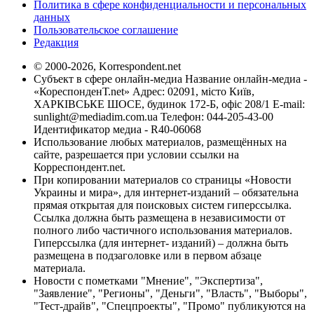
Политика в сфере конфиденциальности и персональных
данных
Пользовательское соглашение
Редакция
© 2000-2026, Korrespondent.net
Субъект в сфере онлайн-медиа Название онлайн-медиа -
«КореспонденТ.net» Адрес: 02091, місто Київ,
ХАРКІВСЬКЕ ШОСЕ, будинок 172-Б, офіс 208/1 E-mail:
sunlight@mediadim.com.ua
Телефон: 044-205-43-00
Идентификатор медиа - R40-06068
Использование любых материалов, размещённых на
сайте, разрешается при условии ссылки на
Корреспондент.net.
При копировании материалов со страницы «Новости
Украины и мира», для интернет-изданий – обязательна
прямая открытая для поисковых систем гиперссылка.
Ссылка должна быть размещена в независимости от
полного либо частичного использования материалов.
Гиперссылка (для интернет- изданий) – должна быть
размещена в подзаголовке или в первом абзаце
материала.
Новости с пометками "Мнение", "Экспертиза",
"Заявление", "Регионы", "Деньги", "Власть", "Выборы",
"Тест-драйв", "Спецпроекты", "Промо" публикуются на