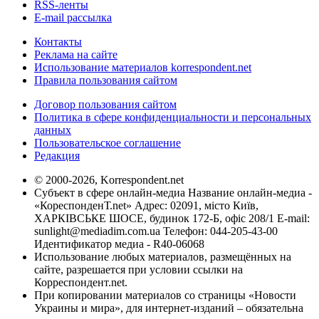
RSS-ленты
E-mail рассылка
Контакты
Реклама на сайте
Использование материалов korrespondent.net
Правила пользования сайтом
Договор пользования сайтом
Политика в сфере конфиденциальности и персональных
данных
Пользовательское соглашение
Редакция
© 2000-2026, Korrespondent.net
Субъект в сфере онлайн-медиа Название онлайн-медиа -
«КореспонденТ.net» Адрес: 02091, місто Київ,
ХАРКІВСЬКЕ ШОСЕ, будинок 172-Б, офіс 208/1 E-mail:
sunlight@mediadim.com.ua
Телефон: 044-205-43-00
Идентификатор медиа - R40-06068
Использование любых материалов, размещённых на
сайте, разрешается при условии ссылки на
Корреспондент.net.
При копировании материалов со страницы «Новости
Украины и мира», для интернет-изданий – обязательна