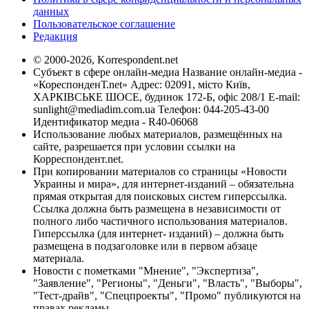
данных
Пользовательское соглашение
Редакция
© 2000-2026, Korrespondent.net
Субъект в сфере онлайн-медиа Название онлайн-медиа -
«КореспонденТ.net» Адрес: 02091, місто Київ,
ХАРКІВСЬКЕ ШОСЕ, будинок 172-Б, офіс 208/1 E-mail:
sunlight@mediadim.com.ua
Телефон: 044-205-43-00
Идентификатор медиа - R40-06068
Использование любых материалов, размещённых на
сайте, разрешается при условии ссылки на
Корреспондент.net.
При копировании материалов со страницы «Новости
Украины и мира», для интернет-изданий – обязательна
прямая открытая для поисковых систем гиперссылка.
Ссылка должна быть размещена в независимости от
полного либо частичного использования материалов.
Гиперссылка (для интернет- изданий) – должна быть
размещена в подзаголовке или в первом абзаце
материала.
Новости с пометками "Мнение", "Экспертиза",
"Заявление", "Регионы", "Деньги", "Власть", "Выборы",
"Тест-драйв", "Спецпроекты", "Промо" публикуются на
правах рекламы.