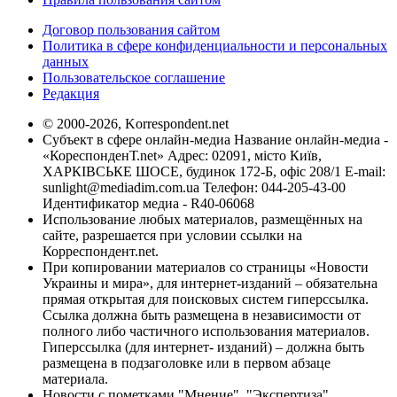
Договор пользования сайтом
Политика в сфере конфиденциальности и персональных
данных
Пользовательское соглашение
Редакция
© 2000-2026, Korrespondent.net
Субъект в сфере онлайн-медиа Название онлайн-медиа -
«КореспонденТ.net» Адрес: 02091, місто Київ,
ХАРКІВСЬКЕ ШОСЕ, будинок 172-Б, офіс 208/1 E-mail:
sunlight@mediadim.com.ua
Телефон: 044-205-43-00
Идентификатор медиа - R40-06068
Использование любых материалов, размещённых на
сайте, разрешается при условии ссылки на
Корреспондент.net.
При копировании материалов со страницы «Новости
Украины и мира», для интернет-изданий – обязательна
прямая открытая для поисковых систем гиперссылка.
Ссылка должна быть размещена в независимости от
полного либо частичного использования материалов.
Гиперссылка (для интернет- изданий) – должна быть
размещена в подзаголовке или в первом абзаце
материала.
Новости с пометками "Мнение", "Экспертиза",