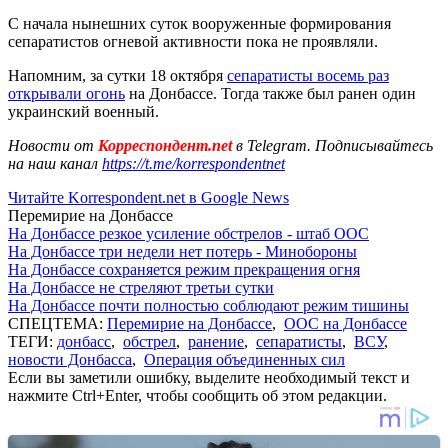
С начала нынешних суток вооруженные формирования
сепаратистов огневой активности пока не проявляли.
Напомним, за сутки 18 октября
сепаратисты восемь раз
открывали огонь
на Донбассе. Тогда также был ранен один
украинский военный.
Новости от
Корреспондент.net
в Telegram. Подписывайтесь
на наш канал
https://t.me/korrespondentnet
Читайте Korrespondent.net в Google News
Перемирие на Донбассе
На Донбассе резкое усиление обстрелов - штаб ООС
На Донбассе три недели нет потерь - Минобороны
На Донбассе сохраняется режим прекращения огня
На Донбассе не стреляют третьи сутки
На Донбассе почти полностью соблюдают режим тишины
СПЕЦТЕМА:
Перемирие на Донбассе
,
ООС на Донбассе
ТЕГИ:
донбасс
,
обстрел
,
ранение
,
сепаратисты
,
ВСУ
,
новости Донбасса
,
Операция объединенных сил
Если вы заметили ошибку, выделите необходимый текст и
нажмите Ctrl+Enter, чтобы сообщить об этом редакции.