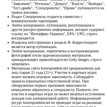
"Заявление", "Регионы", "Деньги", "Власть", "Выборы",
"Тест-драйв", "Спецпроекты", "Промо" публикуются на
правах рекламы.
Раздел Спецпроекты создается совместно с
коммерческими партнерами.
Любое копирование, публикация, републикация и
другое распространение информации, которое содержит
ссылку на "Интерфакс-Украина", EPA / UPG, строго
воспрещается.
Владелец веб-страницы в разделе Я- Корреспондент
является автор публикации.
Любое копирование, перепечатка и воспроизведение
фотографий и/или аудиовизуальных материалов,
принадлежащих правообладателю Getty Images, строго
запрещено.
Материалы сайта korrespondent.net предназначены для
лиц старше 21 года (21+). Участие в азартных играх
может вызвать игровую зависимость. Соблюдайте
правила (принципы) ответственной игры. При
обнаружении первых признаков зависимости
немедленно обратитесь к специалисту. Помните, что
участие в азартных играх не может являться источником
доходов или альтернативой работе. Информационный
ресурс korrespondent.net не проводит игры на реальные
и/или виртуальные деньги, сайт не принимает ни в