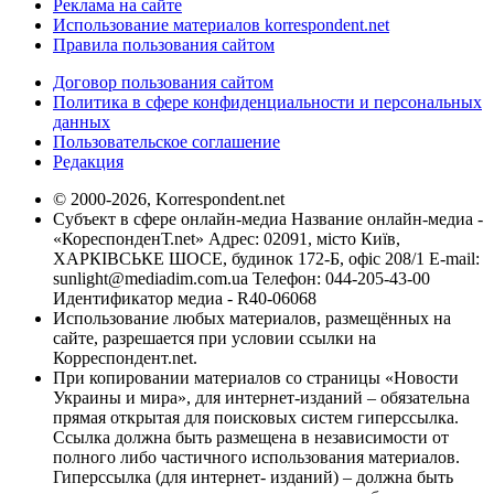
Реклама на сайте
Использование материалов korrespondent.net
Правила пользования сайтом
Договор пользования сайтом
Политика в сфере конфиденциальности и персональных
данных
Пользовательское соглашение
Редакция
© 2000-2026, Korrespondent.net
Субъект в сфере онлайн-медиа Название онлайн-медиа -
«КореспонденТ.net» Адрес: 02091, місто Київ,
ХАРКІВСЬКЕ ШОСЕ, будинок 172-Б, офіс 208/1 E-mail:
sunlight@mediadim.com.ua
Телефон: 044-205-43-00
Идентификатор медиа - R40-06068
Использование любых материалов, размещённых на
сайте, разрешается при условии ссылки на
Корреспондент.net.
При копировании материалов со страницы «Новости
Украины и мира», для интернет-изданий – обязательна
прямая открытая для поисковых систем гиперссылка.
Ссылка должна быть размещена в независимости от
полного либо частичного использования материалов.
Гиперссылка (для интернет- изданий) – должна быть