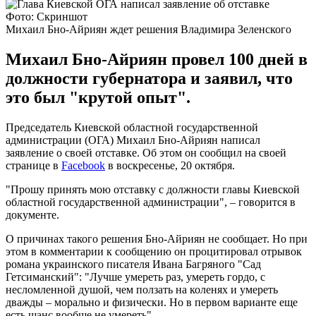
Фото: Скриншот
Михаил Бно-Айриян ждет решения Владимира Зеленского
Михаил Бно-Айриян провел 100 дней в
должности губернатора и заявил, что
это был "крутой опыт".
Председатель Киевской областной государственной
администрации (ОГА) Михаил Бно-Айриян написал
заявление о своей отставке. Об этом он сообщил на своей
странице в
Facebook
в воскресенье, 20 октября.
"Прошу принять мою отставку с должности главы Киевской
областной государственной администрации", – говорится в
документе.
О причинах такого решения Бно-Айриян не сообщает. Но при
этом в комментарии к сообщению он процитировал отрывок
романа украинского писателя Ивана Багряного "Сад
Гетсиманский": "Лучше умереть раз, умереть гордо, с
несломленной душой, чем ползать на коленях и умереть
дважды – морально и физически. Но в первом варианте еще
есть шанс вообще не умереть".