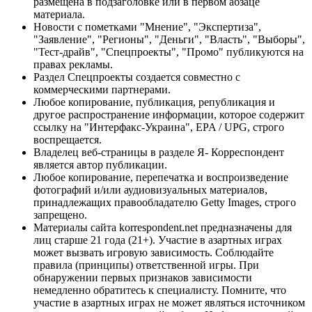
размещена в подзаголовке или в первом абзаце
материала.
Новости с пометками "Мнение", "Экспертиза",
"Заявление", "Регионы", "Деньги", "Власть", "Выборы",
"Тест-драйв", "Спецпроекты", "Промо" публикуются на
правах рекламы.
Раздел Спецпроекты создается совместно с
коммерческими партнерами.
Любое копирование, публикация, републикация и
другое распространение информации, которое содержит
ссылку на "Интерфакс-Украина", EPA / UPG, строго
воспрещается.
Владелец веб-страницы в разделе Я- Корреспондент
является автор публикации.
Любое копирование, перепечатка и воспроизведение
фотографий и/или аудиовизуальных материалов,
принадлежащих правообладателю Getty Images, строго
запрещено.
Материалы сайта korrespondent.net предназначены для
лиц старше 21 года (21+). Участие в азартных играх
может вызвать игровую зависимость. Соблюдайте
правила (принципы) ответственной игры. При
обнаружении первых признаков зависимости
немедленно обратитесь к специалисту. Помните, что
участие в азартных играх не может являться источником