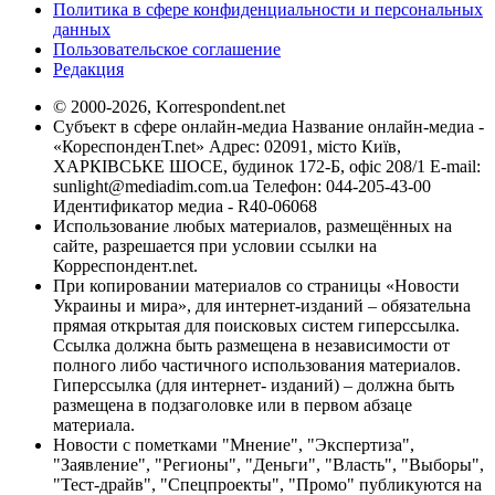
Политика в сфере конфиденциальности и персональных
данных
Пользовательское соглашение
Редакция
© 2000-2026, Korrespondent.net
Субъект в сфере онлайн-медиа Название онлайн-медиа -
«КореспонденТ.net» Адрес: 02091, місто Київ,
ХАРКІВСЬКЕ ШОСЕ, будинок 172-Б, офіс 208/1 E-mail:
sunlight@mediadim.com.ua
Телефон: 044-205-43-00
Идентификатор медиа - R40-06068
Использование любых материалов, размещённых на
сайте, разрешается при условии ссылки на
Корреспондент.net.
При копировании материалов со страницы «Новости
Украины и мира», для интернет-изданий – обязательна
прямая открытая для поисковых систем гиперссылка.
Ссылка должна быть размещена в независимости от
полного либо частичного использования материалов.
Гиперссылка (для интернет- изданий) – должна быть
размещена в подзаголовке или в первом абзаце
материала.
Новости с пометками "Мнение", "Экспертиза",
"Заявление", "Регионы", "Деньги", "Власть", "Выборы",
"Тест-драйв", "Спецпроекты", "Промо" публикуются на