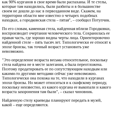
как 90% курганов в свое время были распаханы. И те стелы,
которые там находились, были разбиты и в большинстве
своем не дошли до нас в первозданном виде. Скажем, на
территории области мне известно о четырех подобных
находках, а городковская стела – пятая", – сообщил Потупчик.
По его словам, каменная стела, найденная вблизи Городковки,
воспроизводит очертания человеческого тела. Сохранилась ее
правая часть, где хорошо видны черты лица. Ориентировочно
найденной стеле – пять тысяч лет. Типологически ее относят к
эпохе бронзы, так точный возраст установить уже
невозможно.
"Это определение возраста весьма относительное, поскольку
стела найдена не в месте залегания, а была переотложена.
Поэтому продатировать ее по сопутствующим находкам или
какими-то другими методами сейчас уже невозможно.
Типологически она похожа на те, что находили в курганах
эпохи бронзы. Но может относиться и к скифскому периоду,
поскольку неизвестно, из какого кургана ее выкопали и какого
возраста захоронения там были", – сказал чиновник.
Найденную стелу краеведы планируют передать в музей,
какой – еще определяются.