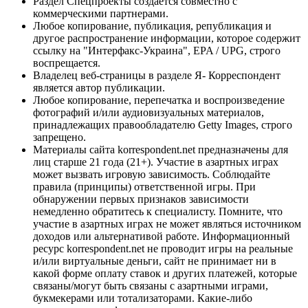
Раздел Спецпроекты создается совместно с
коммерческими партнерами.
Любое копирование, публикация, републикация и
другое распространение информации, которое содержит
ссылку на "Интерфакс-Украина", EPA / UPG, строго
воспрещается.
Владелец веб-страницы в разделе Я- Корреспондент
является автор публикации.
Любое копирование, перепечатка и воспроизведение
фотографий и/или аудиовизуальных материалов,
принадлежащих правообладателю Getty Images, строго
запрещено.
Материалы сайта korrespondent.net предназначены для
лиц старше 21 года (21+). Участие в азартных играх
может вызвать игровую зависимость. Соблюдайте
правила (принципы) ответственной игры. При
обнаружении первых признаков зависимости
немедленно обратитесь к специалисту. Помните, что
участие в азартных играх не может являться источником
доходов или альтернативой работе. Информационный
ресурс korrespondent.net не проводит игры на реальные
и/или виртуальные деньги, сайт не принимает ни в
какой форме оплату ставок и других платежей, которые
связаны/могут быть связаны с азартными играми,
букмекерами или тотализаторами. Какие-либо