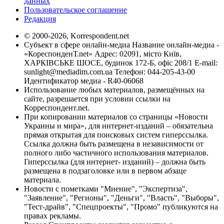
данных
Пользовательское соглашение
Редакция
© 2000-2026, Korrespondent.net
Субъект в сфере онлайн-медиа Название онлайн-медиа -
«КореспонденТ.net» Адрес: 02091, місто Київ,
ХАРКІВСЬКЕ ШОСЕ, будинок 172-Б, офіс 208/1 E-mail:
sunlight@mediadim.com.ua
Телефон: 044-205-43-00
Идентификатор медиа - R40-06068
Использование любых материалов, размещённых на
сайте, разрешается при условии ссылки на
Корреспондент.net.
При копировании материалов со страницы «Новости
Украины и мира», для интернет-изданий – обязательна
прямая открытая для поисковых систем гиперссылка.
Ссылка должна быть размещена в независимости от
полного либо частичного использования материалов.
Гиперссылка (для интернет- изданий) – должна быть
размещена в подзаголовке или в первом абзаце
материала.
Новости с пометками "Мнение", "Экспертиза",
"Заявление", "Регионы", "Деньги", "Власть", "Выборы",
"Тест-драйв", "Спецпроекты", "Промо" публикуются на
правах рекламы.