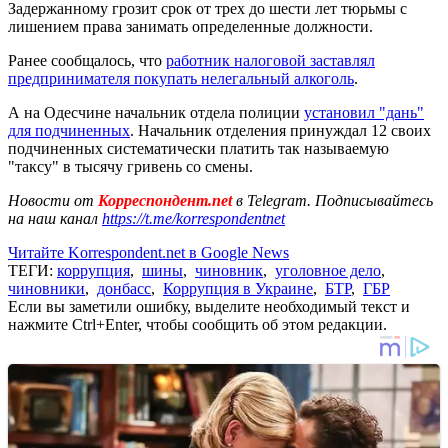
Задержанному грозит срок от трех до шести лет тюрьмы с
лишением права занимать определенные должности.
Ранее сообщалось, что
работник налоговой заставлял
предпринимателя покупать нелегальный алкоголь
.
А на Одесчине начальник отдела полиции
установил "дань"
для подчиненных
. Начальник отделения принуждал 12 своих
подчиненных систематически платить так называемую
"таксу" в тысячу гривень со смены.
Новости от
Корреспондент.net
в Telegram. Подписывайтесь
на наш канал
https://t.me/korrespondentnet
Читайте Korrespondent.net в Google News
ТЕГИ:
коррупция
,
шины
,
чиновник
,
уголовное дело
,
чиновники
,
донбасс
,
Коррупция в Украине
,
БТР
,
ГБР
Если вы заметили ошибку, выделите необходимый текст и
нажмите Ctrl+Enter, чтобы сообщить об этом редакции.