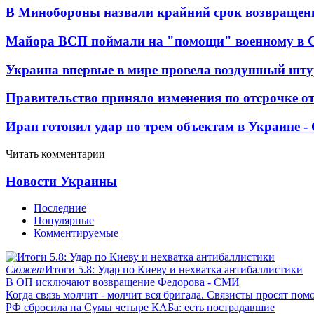
В Минобороны назвали крайний срок возвращен
Майора ВСП поймали на "помощи" военному в
Украина впервые в мире провела воздушный шту
Правительство приняло изменения по отсрочке о
Иран готовил удар по трем объектам в Украине 
Читать комментарии
Новости Украины
Последние
Популярные
Комментируемые
Сюжет
Итоги 5.8: Удар по Киеву и нехватка антибаллистики
В ОП исключают возвращение Федорова - СМИ
Когда связь молчит - молчит вся бригада. Связисты просят по
РФ сбросила на Сумы четыре КАБа: есть пострадавшие