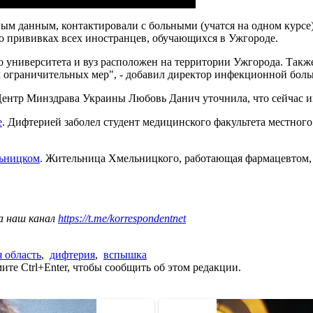
ным данным, контактировали с больными (учатся на одном курсе
 о прививках всех иностранцев, обучающихся в Ужгороде.
 университета и вуз расположен на территории Ужгорода. Такж
 ограничительных мер", - добавил директор инфекционной бол
ентр Минздрава Украины Любовь Данич уточнила, что сейчас и
е
. Дифтерией заболел студент медицинского факультета местног
льницком
. Жительница Хмельницкого, работающая фармацевтом, п
а наш канал
https://t.me/korrespondentnet
я область
,
дифтерия
,
вспышка
те Ctrl+Enter, чтобы сообщить об этом редакции.