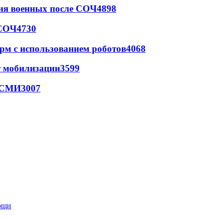
ия военных после СОЧ
4898
 СОЧ
4730
рм с использованием роботов
4068
т мобилизации
3599
- СМИ
3007
мощи