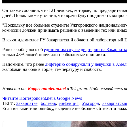
Он также сообщил, что 121 человек, которые, по предваритель
дней. Поляк также уточнил, что врачи будут поднимать вопрос
"Поскольку все больные студенты Ужгородского национального
комиссии должен принимать решение о введении тех или иных
Врач-эпидемиолог ГУ Закарпатский областной лабораторный Ц
Ранее сообщалось об
единичном случае дифтерии на Закарпать
только 48% людей получили необходимые прививки.
Напомним, что ранее
дифтерию обнаружили у девушки в Хме
жалобами на боль в горле, температуру и слабость.
Новости от
Корреспондент.net
в Telegram. Подписывайтесь н
Читайте Korrespondent.net в Google News
ТЕГИ:
Закарпатье
,
болезнь
,
инфекция
,
Ужгород
,
Закарпатска
Если вы заметили ошибку, выделите необходимый текст и нажми