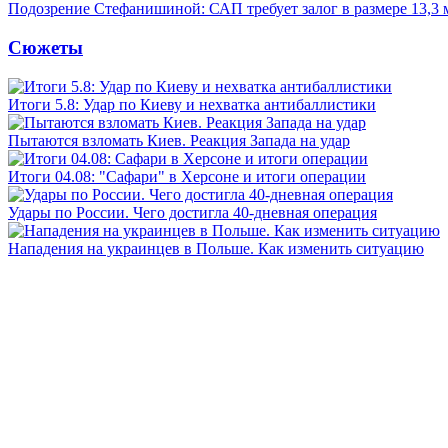
Подозрение Стефанишиной: САП требует залог в размере 13,3 
Сюжеты
Итоги 5.8: Удар по Киеву и нехватка антибаллистики
Пытаются взломать Киев. Реакция Запада на удар
Итоги 04.08: "Сафари" в Херсоне и итоги операции
Удары по России. Чего достигла 40-дневная операция
Нападения на украинцев в Польше. Как изменить ситуацию