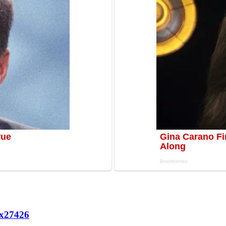
х
27426