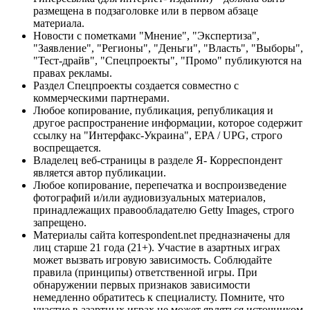
размещена в подзаголовке или в первом абзаце
материала.
Новости с пометками "Мнение", "Экспертиза",
"Заявление", "Регионы", "Деньги", "Власть", "Выборы",
"Тест-драйв", "Спецпроекты", "Промо" публикуются на
правах рекламы.
Раздел Спецпроекты создается совместно с
коммерческими партнерами.
Любое копирование, публикация, републикация и
другое распространение информации, которое содержит
ссылку на "Интерфакс-Украина", EPA / UPG, строго
воспрещается.
Владелец веб-страницы в разделе Я- Корреспондент
является автор публикации.
Любое копирование, перепечатка и воспроизведение
фотографий и/или аудиовизуальных материалов,
принадлежащих правообладателю Getty Images, строго
запрещено.
Материалы сайта korrespondent.net предназначены для
лиц старше 21 года (21+). Участие в азартных играх
может вызвать игровую зависимость. Соблюдайте
правила (принципы) ответственной игры. При
обнаружении первых признаков зависимости
немедленно обратитесь к специалисту. Помните, что
участие в азартных играх не может являться источником