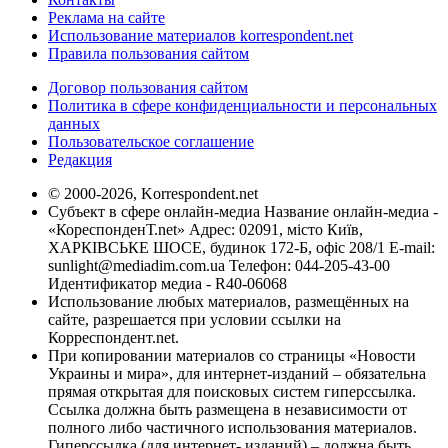
Реклама на сайте
Использование материалов korrespondent.net
Правила пользования сайтом
Договор пользования сайтом
Политика в сфере конфиденциальности и персональных
данных
Пользовательское соглашение
Редакция
© 2000-2026, Korrespondent.net
Субъект в сфере онлайн-медиа Название онлайн-медиа -
«КореспонденТ.net» Адрес: 02091, місто Київ,
ХАРКІВСЬКЕ ШОСЕ, будинок 172-Б, офіс 208/1 E-mail:
sunlight@mediadim.com.ua
Телефон: 044-205-43-00
Идентификатор медиа - R40-06068
Использование любых материалов, размещённых на
сайте, разрешается при условии ссылки на
Корреспондент.net.
При копировании материалов со страницы «Новости
Украины и мира», для интернет-изданий – обязательна
прямая открытая для поисковых систем гиперссылка.
Ссылка должна быть размещена в независимости от
полного либо частичного использования материалов.
Гиперссылка (для интернет- изданий) – должна быть