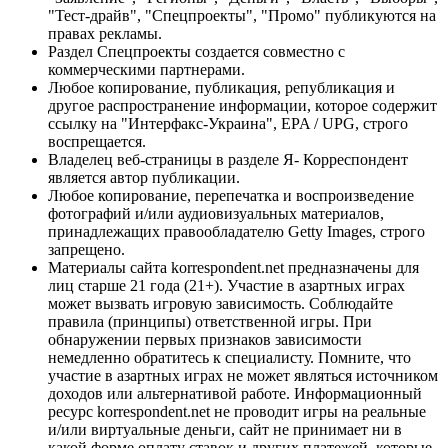
"Тест-драйв", "Спецпроекты", "Промо" публикуются на
правах рекламы.
Раздел Спецпроекты создается совместно с
коммерческими партнерами.
Любое копирование, публикация, републикация и
другое распространение информации, которое содержит
ссылку на "Интерфакс-Украина", EPA / UPG, строго
воспрещается.
Владелец веб-страницы в разделе Я- Корреспондент
является автор публикации.
Любое копирование, перепечатка и воспроизведение
фотографий и/или аудиовизуальных материалов,
принадлежащих правообладателю Getty Images, строго
запрещено.
Материалы сайта korrespondent.net предназначены для
лиц старше 21 года (21+). Участие в азартных играх
может вызвать игровую зависимость. Соблюдайте
правила (принципы) ответственной игры. При
обнаружении первых признаков зависимости
немедленно обратитесь к специалисту. Помните, что
участие в азартных играх не может являться источником
доходов или альтернативой работе. Информационный
ресурс korrespondent.net не проводит игры на реальные
и/или виртуальные деньги, сайт не принимает ни в
какой форме оплату ставок и других платежей, которые