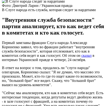
Фото: Дмитрий Ларин / Украинская правда
В Слуге народа есть служба, которая следит за нардепами
"Внутренняя служба безопасности"
партии анализирует, кто как ведет себя
в комитетах и кто как голосует.
Первый замглавы фракции Слуга народа Александр
Корниенко заявил, что во фракции работает "внутренняя
служба безопасности", которая отслеживает, кто как в
комитетах себя ведет и как голосует. Об этом он
сказал
в
интервью Украинской правде в четверг, 24 октября.
В ответ на вопрос о том, продались ли "слуги народа"
олигархам, Корниенко сказал: "Я не думаю, что массово это
произошло. Может, кто-то где-то ищет какие-то возможности,
но, "большой брат" все видит. Скажу, что "большой брат"
вышел на уровень комитетов".
"Сейчас мы анализируем, кто как в комитетах себя ведет. Есть
интересные тенденции, когда депутаты ведут двойную жизнь
- в зале голосуют с фракцией, а на комитетах почему-то
голосуют не с фракцией. Уже есть несколько таких случаев", -