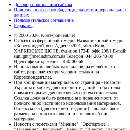
Договор пользования сайтом
Политика в сфере конфиденциальности и персональных
данных
Пользовательское соглашение
Редакция
© 2000-2026, Korrespondent.net
Субъект в сфере онлайн-медиа Название онлайн-медиа -
«КореспонденТ.net» Адрес: 02091, місто Київ,
ХАРКІВСЬКЕ ШОСЕ, будинок 172-Б, офіс 208/1 E-mail:
sunlight@mediadim.com.ua
Телефон: 044-205-43-00
Идентификатор медиа - R40-06068
Использование любых материалов, размещённых на
сайте, разрешается при условии ссылки на
Корреспондент.net.
При копировании материалов со страницы «Новости
Украины и мира», для интернет-изданий – обязательна
прямая открытая для поисковых систем гиперссылка.
Ссылка должна быть размещена в независимости от
полного либо частичного использования материалов.
Гиперссылка (для интернет- изданий) – должна быть
размещена в подзаголовке или в первом абзаце
материала.
Новости с пометками "Мнение", "Экспертиза",
"Заявление", "Регионы", "Деньги", "Власть", "Выборы",