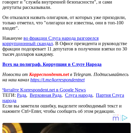
говорит и "служба внутренней безопасности", и сами
депутаты рассказывали.
Он отказался назвать олигархов, от которых уже приходили,
только отметил, что "олигархи все известны, они в топ-100
входят".
Накануне
во фракции Слуга народа разгорелся
коррупционный скандал
. В Офисе президента и руководстве
фракции подозревает 11 депутатов в получении взятки по 30
тысяч долларов каждому.
Всех на полиграф. Коррупция в Слуге Народа
Новости от
Корреспондент.net
в Telegram. Подписывайтесь
на наш канал
https://t.me/korrespondentnet
Читайте Korrespondent.net в Google News
ТЕГИ:
Рада
,
Верховная Рада
,
Слуга народа
,
Партия Слуга
народа
Если вы заметили ошибку, выделите необходимый текст и
нажмите Ctrl+Enter, чтобы сообщить об этом редакции.