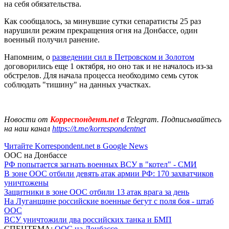
на себя обязательства.
Как сообщалось, за минувшие сутки сепаратисты 25 раз
нарушили режим прекращения огня на Донбассе, один
военный получил ранение.
Напомним, о
разведении сил в Петровском и Золотом
договорились еще 1 октября, но оно так и не началось из-за
обстрелов. Для начала процесса необходимо семь суток
соблюдать "тишину" на данных участках.
Новости от
Корреспондент.net
в Telegram. Подписывайтесь
на наш канал
https://t.me/korrespondentnet
Читайте Korrespondent.net в Google News
ООС на Донбассе
РФ попытается загнать военных ВСУ в "котел" - СМИ
В зоне ООС отбили девять атак армии РФ: 170 захватчиков
уничтожены
Защитники в зоне ООС отбили 13 атак врага за день
На Луганщине российские военные бегут с поля боя - штаб
ООС
ВСУ уничтожили два российских танка и БМП
СПЕЦТЕМА:
ООС на Донбассе