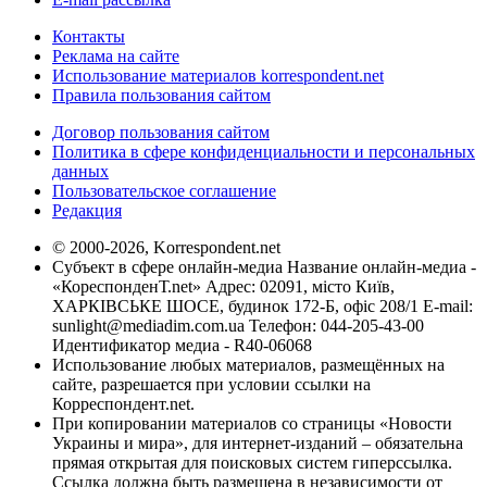
Контакты
Реклама на сайте
Использование материалов korrespondent.net
Правила пользования сайтом
Договор пользования сайтом
Политика в сфере конфиденциальности и персональных
данных
Пользовательское соглашение
Редакция
© 2000-2026, Korrespondent.net
Субъект в сфере онлайн-медиа Название онлайн-медиа -
«КореспонденТ.net» Адрес: 02091, місто Київ,
ХАРКІВСЬКЕ ШОСЕ, будинок 172-Б, офіс 208/1 E-mail:
sunlight@mediadim.com.ua
Телефон: 044-205-43-00
Идентификатор медиа - R40-06068
Использование любых материалов, размещённых на
сайте, разрешается при условии ссылки на
Корреспондент.net.
При копировании материалов со страницы «Новости
Украины и мира», для интернет-изданий – обязательна
прямая открытая для поисковых систем гиперссылка.
Ссылка должна быть размещена в независимости от