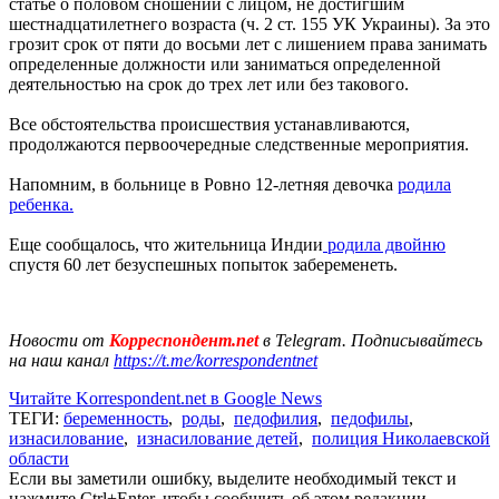
статье о половом сношении с лицом, не достигшим
шестнадцатилетнего возраста (ч. 2 ст. 155 УК Украины). За это
грозит срок от пяти до восьми лет с лишением права занимать
определенные должности или заниматься определенной
деятельностью на срок до трех лет или без такового.
Все обстоятельства происшествия устанавливаются,
продолжаются первоочередные следственные мероприятия.
Напомним, в больнице в Ровно 12-летняя девочка
родила
ребенка.
Еще сообщалось, что жительница Индии
родила двойню
спустя 60 лет безуспешных попыток забеременеть.
Новости от
Корреспондент.net
в Telegram. Подписывайтесь
на наш канал
https://t.me/korrespondentnet
Читайте Korrespondent.net в Google News
ТЕГИ:
беременность
,
роды
,
педофилия
,
педофилы
,
изнасилование
,
изнасилование детей
,
полиция Николаевской
области
Если вы заметили ошибку, выделите необходимый текст и
нажмите Ctrl+Enter, чтобы сообщить об этом редакции.