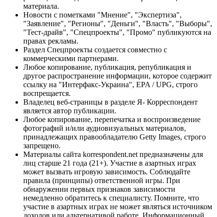
материала.
Новости с пометками "Мнение", "Экспертиза",
"Заявление", "Регионы", "Деньги", "Власть", "Выборы",
"Тест-драйв", "Спецпроекты", "Промо" публикуются на
правах рекламы.
Раздел Спецпроекты создается совместно с
коммерческими партнерами.
Любое копирование, публикация, републикация и
другое распространение информации, которое содержит
ссылку на "Интерфакс-Украина", EPA / UPG, строго
воспрещается.
Владелец веб-страницы в разделе Я- Корреспондент
является автор публикации.
Любое копирование, перепечатка и воспроизведение
фотографий и/или аудиовизуальных материалов,
принадлежащих правообладателю Getty Images, строго
запрещено.
Материалы сайта korrespondent.net предназначены для
лиц старше 21 года (21+). Участие в азартных играх
может вызвать игровую зависимость. Соблюдайте
правила (принципы) ответственной игры. При
обнаружении первых признаков зависимости
немедленно обратитесь к специалисту. Помните, что
участие в азартных играх не может являться источником
доходов или альтернативой работе. Информационный