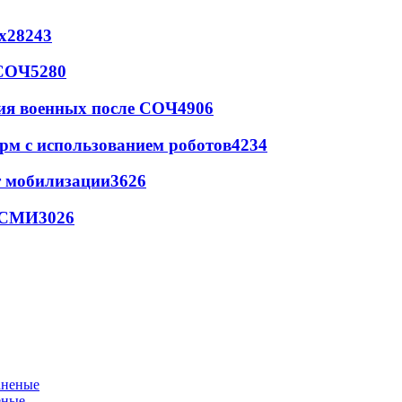
х
28243
 СОЧ
5280
ия военных после СОЧ
4906
рм с использованием роботов
4234
т мобилизации
3626
- СМИ
3026
еные