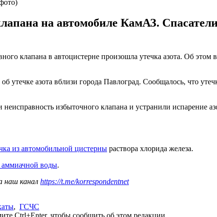
фото)
клапана на автомобиле КамАЗ. Спасатели
ного клапана в автоцистерне произошла утечка азота. Об этом в
б утечке азота вблизи города Павлоград. Сообщалось, что утеч
и неисправность избыточного клапана и устранили испарение аз
ечка из автомобильной цистерны
раствора хлорида железа.
а аммиачной воды
.
а наш канал
https://t.me/korrespondentnet
каты
,
ГСЧС
те Ctrl+Enter, чтобы сообщить об этом редакции.