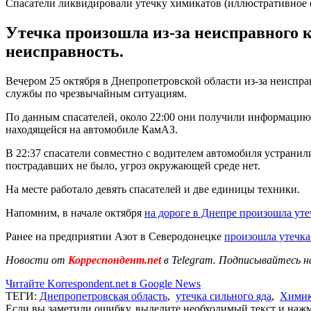
Спасатели ликвидировали утечку химикатов (иллюстративное 
Утечка произошла из-за неисправного 
неисправность.
Вечером 25 октября в Днепропетровской области из-за неисправ
службы по чрезвычайным ситуациям.
По данным спасателей, около 22:00 они получили информацию о
находящейся на автомобиле КамАЗ.
В 22:37 спасатели совместно с водителем автомобиля устранил
пострадавших не было, угроз окружающей среде нет.
На месте работало девять спасателей и две единицы техники.
Напомним, в начале октября
на дороге в Днепре произошла ут
Ранее на предприятии Азот в Северодонецке
произошла утечк
Новости от
Корреспондент.net
в Telegram. Подписывайтесь н
Читайте Korrespondent.net в Google News
ТЕГИ:
Днепропетровская область
,
утечка сильного яда
,
Хими
Если вы заметили ошибку, выделите необходимый текст и нажми