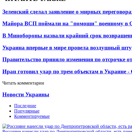
Зеленский сделал заявление о мирных переговора
Майора ВСП поймали на "помощи" военному в
В Минобороны назвали крайний срок возвращен
Украина впервые в мире провела воздушный шту
Правительство приняло изменения по отсрочке о
Иран готовил удар по трем объектам в Украине 
Читать комментарии
Новости Украины
Последние
Популярные
Комментируемые
Россияне нанесли удар по Днепропетровской области, есть ран