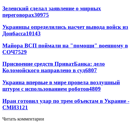
Зеленский сделал заявление о мирных
переговорах
30975
Украинцы определились насчет вывода войск из
Донбасса
10143
Майора ВСП поймали на "помощи" военному в
СОЧ
7529
Присвоение средств ПриватБанка: дело
Коломойского направлено в суд
6807
Украина впервые в мире провела воздушный
штурм с использованием роботов
4809
Иран готовил удар по трем объектам в Украине -
СМИ
3121
Читать комментарии