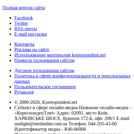
Полная версия сайта
Facebook
Twitter
RSS-ленты
E-mail рассылка
Контакты
Реклама на сайте
Использование материалов korrespondent.net
Правила пользования сайтом
Договор пользования сайтом
Политика в сфере конфиденциальности и персональных
данных
Пользовательское соглашение
Редакция
© 2000-2026, Korrespondent.net
Субъект в сфере онлайн-медиа Название онлайн-медиа -
«КореспонденТ.net» Адрес: 02091, місто Київ,
ХАРКІВСЬКЕ ШОСЕ, будинок 172-Б, офіс 208/1 E-mail:
sunlight@mediadim.com.ua
Телефон: 044-205-43-00
Идентификатор медиа - R40-06068