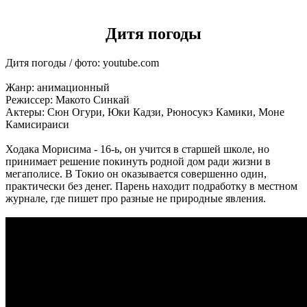
Дитя погоды
Дитя погоды / фото: youtube.com
Жанр: анимационный
Режиссер: Макото Синкай
Актеры: Сюн Огури, Юки Кадзи, Рюносукэ Камики, Моне
Камисираиси
Ходака Морисима - 16-ь, он учится в старшей школе, но
принимает решение покинуть родной дом ради жизни в
мегаполисе. В Токио он оказывается совершенно один,
практически без денег. Парень находит подработку в местном
журнале, где пишет про разные не природные явления.