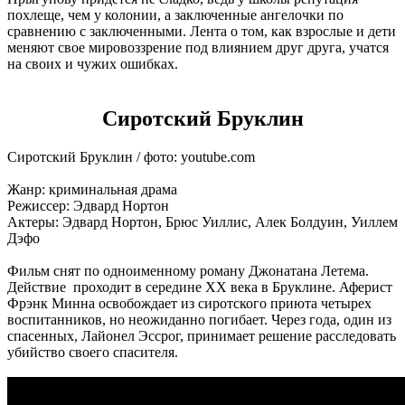
похлеще, чем у колонии, а заключенные ангелочки по
сравнению с заключенными. Лента о том, как взрослые и дети
меняют свое мировоззрение под влиянием друг друга, учатся
на своих и чужих ошибках.
Сиротский Бруклин
Сиротский Бруклин / фото: youtube.com
Жанр: криминальная драма
Режиссер: Эдвард Нортон
Актеры: Эдвард Нортон, Брюс Уиллис, Алек Болдуин, Уиллем
Дэфо
Фильм снят по одноименному роману Джонатана Летема.
Действие проходит в середине ХХ века в Бруклине. Аферист
Фрэнк Минна освобождает из сиротского приюта четырех
воспитанников, но неожиданно погибает. Через года, один из
спасенных, Лайонел Эссрог, принимает решение расследовать
убийство своего спасителя.