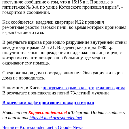
поступило сообщение о том, что в 15:15 в г. Приволье в
пятиэтажке № 3-А по улице Котовского произошел взрыв", -
говорится в сообщении.
Как сообщается, владелец квартиры №22 проводил
ремонтные работы газовой печи, во время которых произошел
взрыв бытового газа.
В результате взрыва произошло разрушение внутренней стены
между квартирами 22 и 21. Владелец квартиры 1980 г.р.
получил телесные повреждения в виде ожогов лица и рук, с
которыми госпитализирован в больницу, где медики
оказывают ему помощь.
Среди жильцов дома пострадавших нет. Эвакуация жильцов
дома не проводилась.
Напомним, в Киеве
прогремел взрыв в квартире жилого дома
.
В результате происшествия погиб 73-летний мужчина.
В киевском кафе произошел пожар и взрыв
Новости от
Корреспондент.net
в Telegram. Подписывайтесь
на наш канал
https://t.me/korrespondentnet
Читайте Korrespondent.net в Google News