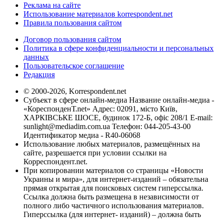
Реклама на сайте
Использование материалов korrespondent.net
Правила пользования сайтом
Договор пользования сайтом
Политика в сфере конфиденциальности и персональных
данных
Пользовательское соглашение
Редакция
© 2000-2026, Korrespondent.net
Субъект в сфере онлайн-медиа Название онлайн-медиа -
«КореспонденТ.net» Адрес: 02091, місто Київ,
ХАРКІВСЬКЕ ШОСЕ, будинок 172-Б, офіс 208/1 E-mail:
sunlight@mediadim.com.ua
Телефон: 044-205-43-00
Идентификатор медиа - R40-06068
Использование любых материалов, размещённых на
сайте, разрешается при условии ссылки на
Корреспондент.net.
При копировании материалов со страницы «Новости
Украины и мира», для интернет-изданий – обязательна
прямая открытая для поисковых систем гиперссылка.
Ссылка должна быть размещена в независимости от
полного либо частичного использования материалов.
Гиперссылка (для интернет- изданий) – должна быть