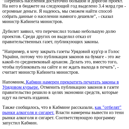
"Перепись населения достаточно большой и дорогой проект.
На него в бюджете на следующий год выделено 3.4 млрд грн -
огромные деньги. Я надеюсь, мы сможем найти способ
собрать данные о населении намного дешевле", - сказал
министр Кабинета министров.
Дубилет заявил, что перечислил только небольшую долю
проектов. Среди других он выделил отказ от
правительственных газет, публикующих законы.
"Например, я хочу закрыть газеты Урядовий кур'єр и Голос
України, потому что публикация законов на бумаге - это же
какой-то средневековый архаизм. Делать это, вместо того,
чтобы публиковать на сайте и не ждать выхода в печать", -
считает министр Кабинета министров.
Напомним,
Кабмин намерен прекратить печатать законы в
Урядовом курьере.
Отменить публикацию законов в газете
правительство решило в целях экономии средств, которые
идут на печать издания.
Также сообщалось, что в Кабмине рассказали,
как "отбелят"
рынки алкоголя и сигарет.
Власти намерены вывести из тени
рынки алкоголя и сигарет. Соответствующую программу
запустил Кабмин.