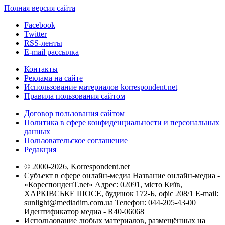
Полная версия сайта
Facebook
Twitter
RSS-ленты
E-mail рассылка
Контакты
Реклама на сайте
Использование материалов korrespondent.net
Правила пользования сайтом
Договор пользования сайтом
Политика в сфере конфиденциальности и персональных
данных
Пользовательское соглашение
Редакция
© 2000-2026, Korrespondent.net
Субъект в сфере онлайн-медиа Название онлайн-медиа -
«КореспонденТ.net» Адрес: 02091, місто Київ,
ХАРКІВСЬКЕ ШОСЕ, будинок 172-Б, офіс 208/1 E-mail:
sunlight@mediadim.com.ua
Телефон: 044-205-43-00
Идентификатор медиа - R40-06068
Использование любых материалов, размещённых на