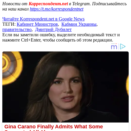
Новости от
Корреспондент.net
в Telegram. Подписывайтесь
на наш канал
https://t.me/korrespondentnet
Читайте Korrespondent.net в Google News
ТЕГИ:
Кабинет Министров
,
Кабмин Украины
,
правительство
,
Дмитрий Дубилет
Если вы заметили ошибку, выделите необходимый текст и
нажмите Ctrl+Enter, чтобы сообщить об этом редакции.