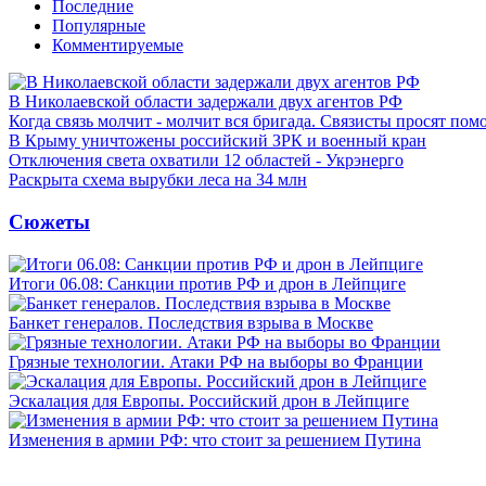
Последние
Популярные
Комментируемые
В Николаевской области задержали двух агентов РФ
Когда связь молчит - молчит вся бригада. Связисты просят по
В Крыму уничтожены российский ЗРК и военный кран
Отключения света охватили 12 областей - Укрэнерго
Раскрыта схема вырубки леса на 34 млн
Сюжеты
Итоги 06.08: Санкции против РФ и дрон в Лейпциге
Банкет генералов. Последствия взрыва в Москве
Грязные технологии. Атаки РФ на выборы во Франции
Эскалация для Европы. Российский дрон в Лейпциге
Изменения в армии РФ: что стоит за решением Путина