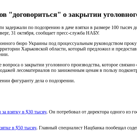
в "договориться" о закрытии уголовного
ти задержали по подозрению в даче взятки в размере 100 тысяч
тверг, 31 октября, сообщает пресс-служба НАБУ.
ионного бюро Украины под процессуальным руководством прокур
ерритории Харьковской области, который предложил и предост
нии.
ие вопроса о закрытии уголовного производства, которое связа
одажей лесоматериалов по заниженным ценам в пользу подконтр
ении фигуранту дела о подозрении.
за взятку в $30 тысяч
. Он потребовал от директора одного из г
зятке в $50 тысяч
. Главный специалист Нацбанка пообещал соде