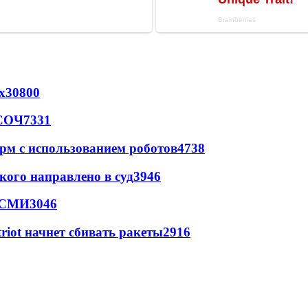
х
30800
 СОЧ
7331
рм с использованием роботов
4738
кого направлено в суд
3946
- СМИ
3046
triot начнет сбивать ракеты
2916