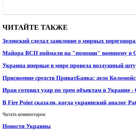
ЧИТАЙТЕ ТАКЖЕ
Зеленский сделал заявление о мирных переговора
Майора ВСП поймали на "помощи" военному в
Украина впервые в мире провела воздушный шту
Присвоение средств ПриватБанка: дело Коломойс
Иран готовил удар по трем объектам в Украине 
В Fire Point сказали, когда украинский аналог Pa
Читать комментарии
Новости Украины