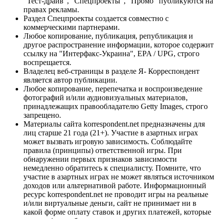
"Тест-драйв", "Спецпроекты", "Промо" публикуются на
правах рекламы.
Раздел Спецпроекты создается совместно с
коммерческими партнерами.
Любое копирование, публикация, републикация и
другое распространение информации, которое содержит
ссылку на "Интерфакс-Украина", EPA / UPG, строго
воспрещается.
Владелец веб-страницы в разделе Я- Корреспондент
является автор публикации.
Любое копирование, перепечатка и воспроизведение
фотографий и/или аудиовизуальных материалов,
принадлежащих правообладателю Getty Images, строго
запрещено.
Материалы сайта korrespondent.net предназначены для
лиц старше 21 года (21+). Участие в азартных играх
может вызвать игровую зависимость. Соблюдайте
правила (принципы) ответственной игры. При
обнаружении первых признаков зависимости
немедленно обратитесь к специалисту. Помните, что
участие в азартных играх не может являться источником
доходов или альтернативой работе. Информационный
ресурс korrespondent.net не проводит игры на реальные
и/или виртуальные деньги, сайт не принимает ни в
какой форме оплату ставок и других платежей, которые