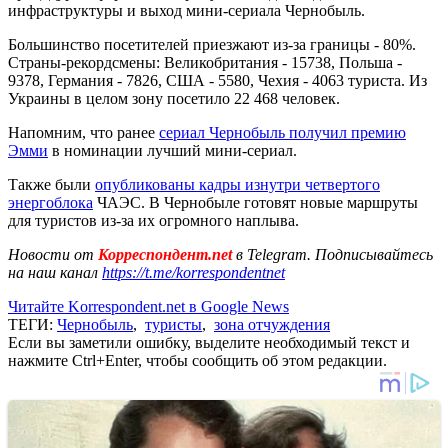
инфраструктуры и выход мини-сериала Чернобыль.
Большинство посетителей приезжают из-за границы - 80%.
Страны-рекордсмены: Великобритания - 15738, Польша -
9378, Германия - 7826, США - 5580, Чехия - 4063 туриста. Из
Украины в целом зону посетило 22 468 человек.
Напомним, что ранее
сериал Чернобыль получил премию
Эмми
в номинации лучший мини-сериал.
Также были
опубликованы кадры изнутри четвертого
энергоблока
ЧАЭС. В Чернобыле готовят новые маршруты
для туристов из-за их огромного наплыва.
Новости от
Корреспондент.net
в Telegram. Подписывайтесь
на наш канал
https://t.me/korrespondentnet
Читайте Korrespondent.net в Google News
ТЕГИ:
Чернобыль
,
туристы
,
зона отчуждения
Если вы заметили ошибку, выделите необходимый текст и
нажмите Ctrl+Enter, чтобы сообщить об этом редакции.