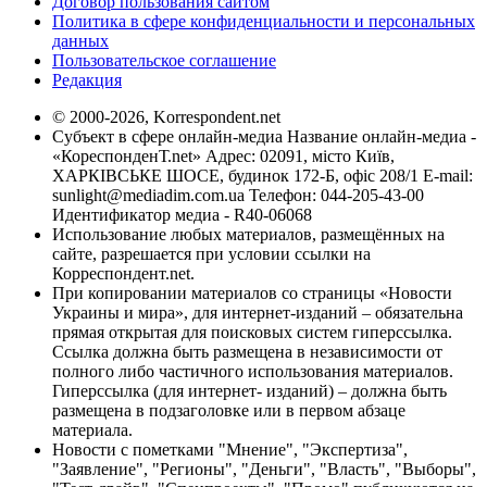
Договор пользования сайтом
Политика в сфере конфиденциальности и персональных
данных
Пользовательское соглашение
Редакция
© 2000-2026, Korrespondent.net
Субъект в сфере онлайн-медиа Название онлайн-медиа -
«КореспонденТ.net» Адрес: 02091, місто Київ,
ХАРКІВСЬКЕ ШОСЕ, будинок 172-Б, офіс 208/1 E-mail:
sunlight@mediadim.com.ua
Телефон: 044-205-43-00
Идентификатор медиа - R40-06068
Использование любых материалов, размещённых на
сайте, разрешается при условии ссылки на
Корреспондент.net.
При копировании материалов со страницы «Новости
Украины и мира», для интернет-изданий – обязательна
прямая открытая для поисковых систем гиперссылка.
Ссылка должна быть размещена в независимости от
полного либо частичного использования материалов.
Гиперссылка (для интернет- изданий) – должна быть
размещена в подзаголовке или в первом абзаце
материала.
Новости с пометками "Мнение", "Экспертиза",
"Заявление", "Регионы", "Деньги", "Власть", "Выборы",