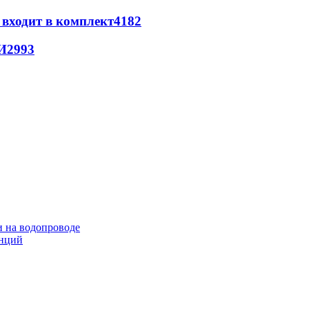
 входит в комплект
4182
И
2993
и на водопроводе
анций