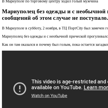
В Мариуполе по торговому центру ходил голый мужчина
Мариуполец без одежды и с необычной 
сообщений об этом случае не поступало.
В Мариуполе в субботу, 2 ноября, в ТЦ ПортCity был замечен 
Мариуполец без одежды и с необычной прической прогуливался
Как он там оказался и почему был голым, пока остается загад