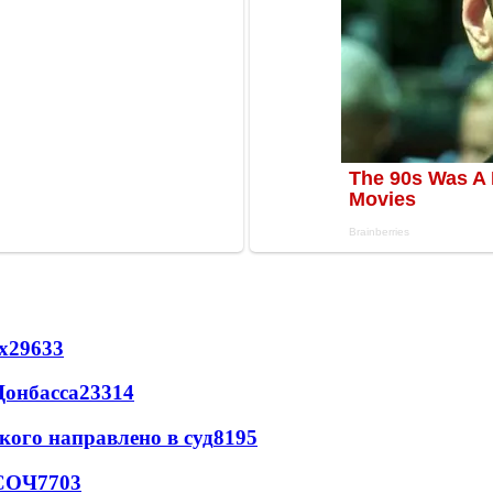
х
29633
Донбасса
23314
кого направлено в суд
8195
 СОЧ
7703