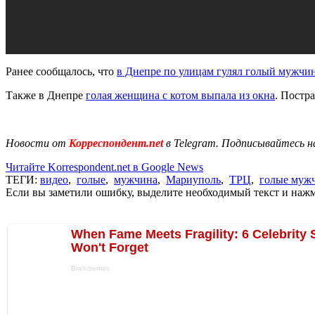
Ранее сообщалось, что
в Днепре по улицам гулял голый мужчи
Также в Днепре
голая женщина с котом выпала из окна
. Постр
Новости от
Корреспондент.net
в Telegram. Подписывайтесь н
Читайте Korrespondent.net в Google News
ТЕГИ:
видео
,
голые
,
мужчина
,
Мариуполь
,
ТРЦ
,
голые муж
Если вы заметили ошибку, выделите необходимый текст и нажми