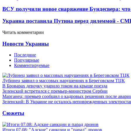
ВСУ получили новое снаряжение Бундесвера: что
Украина поставила Путина перед дилеммой - СМ
Читать комментарии
Новости Украины
Последние
Популярные
Комментируемые
Лубинец заявил о массовых нарушениях в Береговском ТЦК
В Броварах девочку ударило током на крыше поезда
Зеленский встретился с премьер-министром Сербии
Марганец: премьер сообщил о кадровых решениях после авари
Зеленский: В Украине не осталось неповрежденных электрост
Сюжеты
Итоги 07.08: "Адские" санкции и "парад" дронов