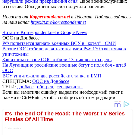
нарушили режим прекращения огня
. Двое военнослужащих
из состава Объединенных сил получили ранения.
Новости от
Корреспондент.net
в Telegram. Подписывайтесь
на наш канал
https://t.me/korrespondentnet
Читайте Korrespondent.net в Google News
ООС на Донбассе
РФ попытается загнать военных ВСУ в "котел" - СМИ
В зоне ООС отбили девять атак армии РФ: 170 захватчиков
уничтожены
Защитники в зоне ООС отбили 13 атак врага за день
На Луганщине российские военные бегут с поля боя - штаб
ООС
ВСУ уничтожили два российских танка и БМП
СПЕЦТЕМА:
ООС на Донбассе
ТЕГИ:
донбасс
,
обстрел
,
сепаратисты
Если вы заметили ошибку, выделите необходимый текст и
нажмите Ctrl+Enter, чтобы сообщить об этом редакции.