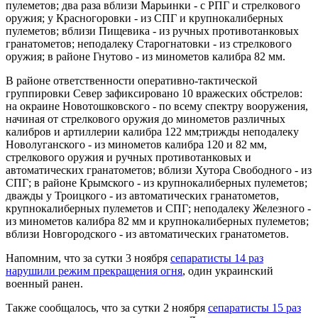
пулеметов; два раза вблизи Марьинки - с РПГ и стрелкового
оружия; у Красногоровки - из СПГ и крупнокалиберных
пулеметов; вблизи Пищевика - из ручных противотанковых
гранатометов; неподалеку Старогнатовки - из стрелкового
оружия; в районе Гнутово - из минометов калибра 82 мм.
В районе ответственности оперативно-тактической
группировки Север зафиксировано 10 вражеских обстрелов:
на окраине Новотошковского - по всему спектру вооружения,
начиная от стрелкового оружия до минометов различных
калибров и артиллерии калибра 122 мм;трижды неподалеку
Новолуганского - из минометов калибра 120 и 82 мм,
стрелкового оружия и ручных противотанковых и
автоматических гранатометов; вблизи Хутора Свободного - из
СПГ; в районе Крымского - из крупнокалиберных пулеметов;
дважды у Троицкого - из автоматических гранатометов,
крупнокалиберных пулеметов и СПГ; неподалеку Железного -
из минометов калибра 82 мм и крупнокалиберных пулеметов;
вблизи Новгородского - из автоматических гранатометов.
Напомним, что за сутки 3 ноября
сепаратисты 14 раз
нарушили режим прекращения огня
, один украинский
военный ранен.
Также сообщалось, что за сутки 2 ноября
сепаратисты 15 раз