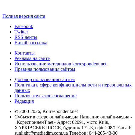
Полная версия сайта
Facebook
Twitter
RSS-ленты
E-mail рассылка
Контакты
Реклама на сайте
Использование материалов korrespondent.net
Правила пользования сайтом
Договор пользования сайтом
Политика в сфере конфиденциальности и персональных
данных
Пользовательское соглашение
Редакция
© 2000-2026, Korrespondent.net
Субъект в сфере онлайн-медиа Название онлайн-медиа -
«КореспонденТ.net» Адрес: 02091, місто Київ,
ХАРКІВСЬКЕ ШОСЕ, будинок 172-Б, офіс 208/1 E-mail:
sunlight@mediadim.com.ua
Телефон: 044-205-43-00