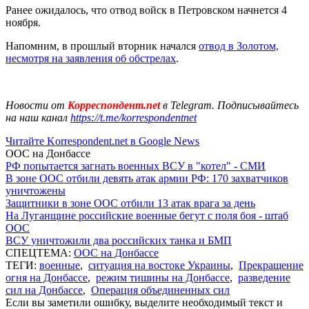
Ранее ожидалось, что отвод войск в Петровском начнется 4
ноября.
Напомним, в прошлый вторник начался
отвод в Золотом,
несмотря на заявления об обстрелах
.
Новости от
Корреспондент.net
в Telegram. Подписывайтесь
на наш канал
https://t.me/korrespondentnet
Читайте Korrespondent.net в Google News
ООС на Донбассе
РФ попытается загнать военных ВСУ в "котел" - СМИ
В зоне ООС отбили девять атак армии РФ: 170 захватчиков
уничтожены
Защитники в зоне ООС отбили 13 атак врага за день
На Луганщине российские военные бегут с поля боя - штаб
ООС
ВСУ уничтожили два российских танка и БМП
СПЕЦТЕМА:
ООС на Донбассе
ТЕГИ:
военные
,
ситуация на востоке Украины
,
Прекращение
огня на Донбассе
,
режим тишины на Донбассе
,
разведение
сил на Донбассе
,
Операция объединенных сил
Если вы заметили ошибку, выделите необходимый текст и