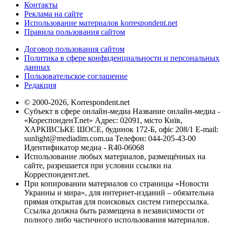
Контакты
Реклама на сайте
Использование материалов korrespondent.net
Правила пользования сайтом
Договор пользования сайтом
Политика в сфере конфиденциальности и персональных
данных
Пользовательское соглашение
Редакция
© 2000-2026, Korrespondent.net
Субъект в сфере онлайн-медиа Название онлайн-медиа -
«КореспонденТ.net» Адрес: 02091, місто Київ,
ХАРКІВСЬКЕ ШОСЕ, будинок 172-Б, офіс 208/1 E-mail:
sunlight@mediadim.com.ua
Телефон: 044-205-43-00
Идентификатор медиа - R40-06068
Использование любых материалов, размещённых на
сайте, разрешается при условии ссылки на
Корреспондент.net.
При копировании материалов со страницы «Новости
Украины и мира», для интернет-изданий – обязательна
прямая открытая для поисковых систем гиперссылка.
Ссылка должна быть размещена в независимости от
полного либо частичного использования материалов.