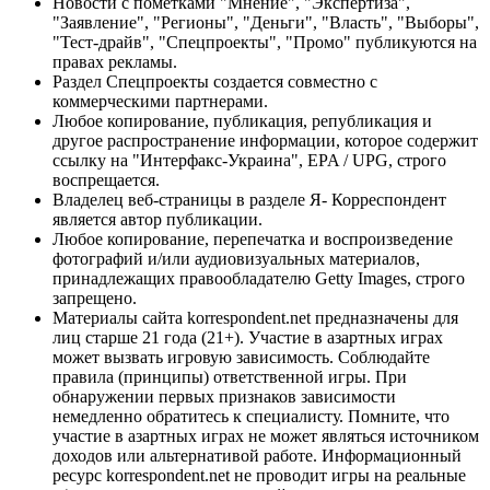
Новости с пометками "Мнение", "Экспертиза",
"Заявление", "Регионы", "Деньги", "Власть", "Выборы",
"Тест-драйв", "Спецпроекты", "Промо" публикуются на
правах рекламы.
Раздел Спецпроекты создается совместно с
коммерческими партнерами.
Любое копирование, публикация, републикация и
другое распространение информации, которое содержит
ссылку на "Интерфакс-Украина", EPA / UPG, строго
воспрещается.
Владелец веб-страницы в разделе Я- Корреспондент
является автор публикации.
Любое копирование, перепечатка и воспроизведение
фотографий и/или аудиовизуальных материалов,
принадлежащих правообладателю Getty Images, строго
запрещено.
Материалы сайта korrespondent.net предназначены для
лиц старше 21 года (21+). Участие в азартных играх
может вызвать игровую зависимость. Соблюдайте
правила (принципы) ответственной игры. При
обнаружении первых признаков зависимости
немедленно обратитесь к специалисту. Помните, что
участие в азартных играх не может являться источником
доходов или альтернативой работе. Информационный
ресурс korrespondent.net не проводит игры на реальные