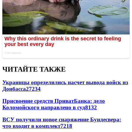
ЧИТАЙТЕ ТАКЖЕ
Украинцы определились насчет вывода войск из
Донбасса
27234
Присвоение средств ПриватБанка: дело
Коломойского направлено в суд
8132
ВСУ получили новое снаряжение Бундесвера:
что входит в комплект
7218