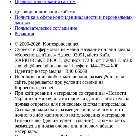
Правила пользования сайтом
Договор пользования сайтом
Политика в сфере конфиденциальности и персональных
данных
Пользовательское соглашение
Редакция
© 2000-2026, Korrespondent.net
Субъект в сфере онлайн-медиа Название онлайн-медиа -
«КореспонденТ.net» Адрес: 02091, місто Київ,
ХАРКІВСЬКЕ ШОСЕ, будинок 172-Б, офіс 208/1 E-mail:
sunlight@mediadim.com.ua
Телефон: 044-205-43-00
Идентификатор медиа - R40-06068
Использование любых материалов, размещённых на
сайте, разрешается при условии ссылки на
Корреспондент.net.
При копировании материалов со страницы «Новости
Украины и мира», для интернет-изданий – обязательна
прямая открытая для поисковых систем гиперссылка.
Ссылка должна быть размещена в независимости от
полного либо частичного использования материалов.
Гиперссылка (для интернет- изданий) – должна быть
размещена в подзаголовке или в первом абзаце
материала.