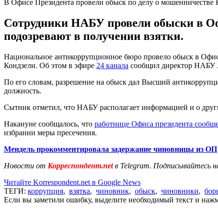
В Офисе Президента провели обыск по делу о мошенничестве 
Сотрудники НАБУ провели обыски в Оф
подозревают в получении взятки.
Национальное антикоррупционное бюро провело обыск в Офис
Кондзели. Об этом в эфире
24 канала
сообщил директор НАБУ 
По его словам, разрешение на обыск дал Высший антикоррупци
должность.
Сытник отметил, что НАБУ располагает информацией и о други
Накануне сообщалось, что
работнице Офиса президента сообщ
избрании меры пресечения.
Мендель прокомментировала задержание чиновницы из ОП
Новости от
Корреспондент.net
в Telegram. Подписывайтесь н
Читайте Korrespondent.net в Google News
ТЕГИ:
коррупция
,
взятка
,
чиновник
,
обыск
,
чиновники
,
бор
Если вы заметили ошибку, выделите необходимый текст и нажми