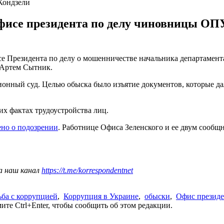
Кондзели
исе президента по делу чиновницы ОП
е Президента по делу о мошенничестве начальника департамент
Артем Сытник.
онный суд. Целью обыска было изъятие документов, которые дал
х фактах трудоустройства лиц.
ено о подозрении
. Работнице Офиса Зеленского и ее двум сообщ
а наш канал
https://t.me/korrespondentnet
ьба с коррупцией
,
Коррупция в Украине
,
обыски
,
Офис президе
те Ctrl+Enter, чтобы сообщить об этом редакции.