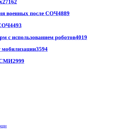
х
27162
ия военных после СОЧ
4889
 СОЧ
4493
рм с использованием роботов
4019
т мобилизации
3594
- СМИ
2999
мощи