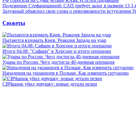
РФ сбросила на Сумы четыре КАБа: есть пострадавшие
Подозрение Стефанишиной: САП требует залог в размере 13,3 
Залужный объяснил свои слова о невозможности вступления 
Сюжеты
Пытаются взломать Киев. Реакция Запада на удар
Итоги 04.08: "Сафари" в Херсоне и итоги операции
Удары по России. Чего достигла 40-дневная операция
Нападения на украинцев в Польше. Как изменить ситуацию
СВЧшник убил девушку: новые детали резни