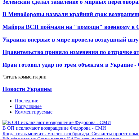
Зеленский сделал заявление о мирных переговора
В Минобороны назвали крайний срок возвращен
Майора ВСП поймали на "помощи" военному в
Украина впервые в мире провела воздушный шту
Правительство приняло изменения по отсрочке о
Иран готовил удар по трем объектам в Украине 
Читать комментарии
Новости Украины
Последние
Популярные
Комментируемые
В ОП исключают возвращение Федорова - СМИ
Когда связь молчит - молчит вся бригада. Связисты просят по