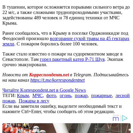
В тушении, которое осложняется порывами сильного ветра до
22 м/с, а также сложными труднопроходимыми участками,
задействованы 489 человек и 78 единиц техники от МЧС
Крыма.
Ранее сообщалось, что в Крыму в поселке Орджоникидзе под
Феодосией произошло
возгорание сухой травы на 45 гектарах
земли
. С пожаром боролись более 100 человек.
Также стало известно о пожаре на судоремонтном заводе в
Севастополе. Там
горел ракетный катер Р-71 Шуя
. Экипаж
срочно эвакуировали.
Новости от
Корреспондент.net
в Telegram. Подписывайтесь
на наш канал
https://t.me/korrespondentnet
Читайте Korrespondent.net в Google News
ТЕГИ:
Крым
,
МЧС
,
фото
,
огонь
,
пожар
,
пожарные
,
лесной
пожар
,
Пожары в лесу
Если вы заметили ошибку, выделите необходимый текст и
нажмите Ctrl+Enter, чтобы сообщить об этом редакции.