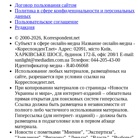
Договор пользования сайтом
Политика в сфере конфиденциальности и персональных
данных
Пользовательское соглашение
Редакция
© 2000-2026, Korrespondent.net
Субъект в сфере онлайн-медиа Название онлайн-медиа -
«КореспонденТ.net» Адрес: 02091, місто Київ,
ХАРКІВСЬКЕ ШОСЕ, будинок 172-Б, офіс 208/1 E-mail:
sunlight@mediadim.com.ua
Телефон: 044-205-43-00
Идентификатор медиа - R40-06068
Использование любых материалов, размещённых на
сайте, разрешается при условии ссылки на
Корреспондент.net.
При копировании материалов со страницы «Новости
Украины и мира», для интернет-изданий – обязательна
прямая открытая для поисковых систем гиперссылка.
Ссылка должна быть размещена в независимости от
полного либо частичного использования материалов.
Гиперссылка (для интернет- изданий) – должна быть
размещена в подзаголовке или в первом абзаце
материала.
Новости с пометками "Мнение", "Экспертиза",
"Заявление", "Регионы", "Деньги", "Власть", "Выборы",