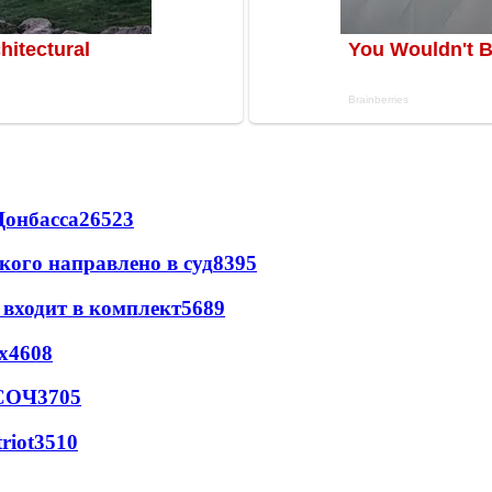
Донбасса
26523
кого направлено в суд
8395
 входит в комплект
5689
х
4608
 СОЧ
3705
riot
3510