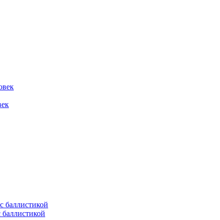
овек
век
с баллистикой