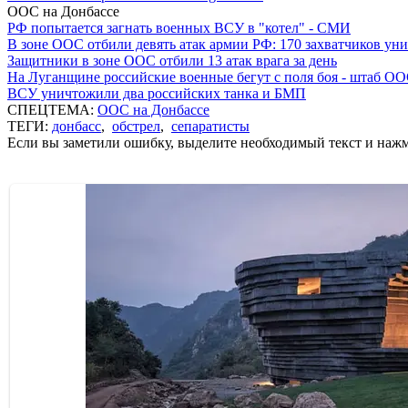
ООС на Донбассе
РФ попытается загнать военных ВСУ в "котел" - СМИ
В зоне ООС отбили девять атак армии РФ: 170 захватчиков у
Защитники в зоне ООС отбили 13 атак врага за день
На Луганщине российские военные бегут с поля боя - штаб О
ВСУ уничтожили два российских танка и БМП
СПЕЦТЕМА:
ООС на Донбассе
ТЕГИ:
донбасс
,
обстрел
,
сепаратисты
Если вы заметили ошибку, выделите необходимый текст и нажми