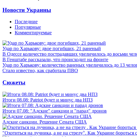
Новости Украины
Последние
Популярные
Комментируемые
Удар по Харькову: двое погибших, 21 раненый
В Одессе количество пострадавших увеличилось до восьми чел
В Генштабе рассказали, что происходит на фронте
Удар по Харькову: количество раненых увеличилось до 13 чело
Стало известно, как сработала ПВО
Сюжеты
Итоги 08.08: Patriot будет и минус два НПЗ
Итоги 07.08: "Адские" санкции и "парад" дронов
Адские санкции. Решение Сената США
"Охотиться на лучника, а не на стрелу". Как Украине бороться 