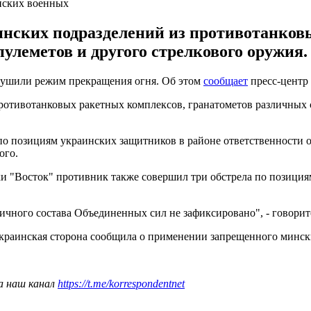
инских военных
нских подразделений из противотанков
улеметов и другого стрелкового оружия.
арушили режим прекращения огня. Об этом
сообщает
пресс-центр 
ротивотанковых ракетных комплексов, гранатометов различных 
по позициям украинских защитников в районе ответственности о
ого.
ки "Восток" противник также совершил три обстрела по позици
личного состава Объединенных сил не зафиксировано", - говорит
Украинская сторона сообщила о применении запрещенного минс
а наш канал
https://t.me/korrespondentnet