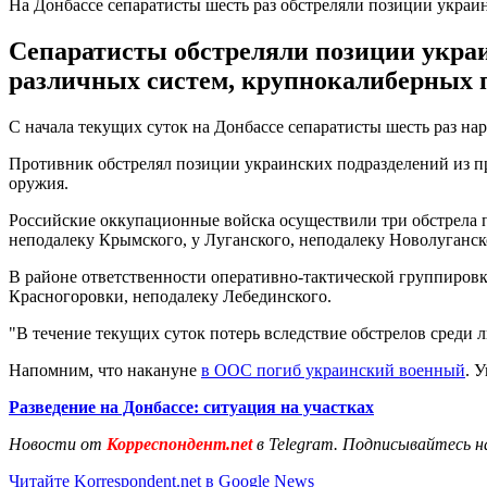
На Донбассе сепаратисты шесть раз обстреляли позиции укра
Сепаратисты обстреляли позиции украи
различных систем, крупнокалиберных п
С начала текущих суток на Донбассе сепаратисты шесть раз н
Противник обстрелял позиции украинских подразделений из п
оружия.
Российские оккупационные войска осуществили три обстрела 
неподалеку Крымского, у Луганского, неподалеку Новолуганск
В районе ответственности оперативно-тактической группиров
Красногоровки, неподалеку Лебединского.
"В течение текущих суток потерь вследствие обстрелов среди 
Напомним, что накануне
в ООС погиб украинский военный
. 
Разведение на Донбассе: ситуация на участках
Новости от
Корреспондент.net
в Telegram. Подписывайтесь н
Читайте Korrespondent.net в Google News