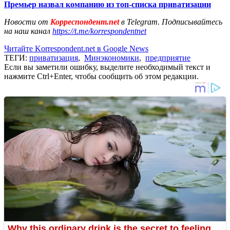
Премьер назвал компанию из топ-списка приватизации
Новости от
Корреспондент.net
в Telegram. Подписывайтесь
на наш канал
https://t.me/korrespondentnet
Читайте Korrespondent.net в Google News
ТЕГИ:
приватизация
,
Минэкономики
,
предприятие
Если вы заметили ошибку, выделите необходимый текст и
нажмите Ctrl+Enter, чтобы сообщить об этом редакции.