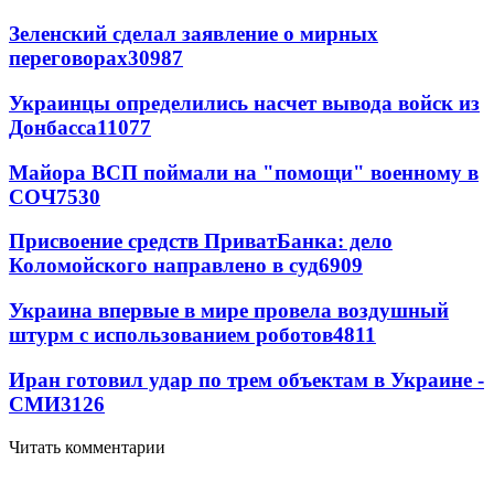
Зеленский сделал заявление о мирных
переговорах
30987
Украинцы определились насчет вывода войск из
Донбасса
11077
Майора ВСП поймали на "помощи" военному в
СОЧ
7530
Присвоение средств ПриватБанка: дело
Коломойского направлено в суд
6909
Украина впервые в мире провела воздушный
штурм с использованием роботов
4811
Иран готовил удар по трем объектам в Украине -
СМИ
3126
Читать комментарии