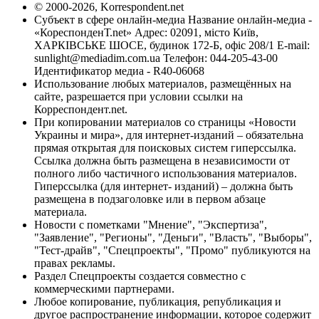
© 2000-2026, Korrespondent.net
Субъект в сфере онлайн-медиа Название онлайн-медиа -
«КореспонденТ.net» Адрес: 02091, місто Київ,
ХАРКІВСЬКЕ ШОСЕ, будинок 172-Б, офіс 208/1 E-mail:
sunlight@mediadim.com.ua
Телефон: 044-205-43-00
Идентификатор медиа - R40-06068
Использование любых материалов, размещённых на
сайте, разрешается при условии ссылки на
Корреспондент.net.
При копировании материалов со страницы «Новости
Украины и мира», для интернет-изданий – обязательна
прямая открытая для поисковых систем гиперссылка.
Ссылка должна быть размещена в независимости от
полного либо частичного использования материалов.
Гиперссылка (для интернет- изданий) – должна быть
размещена в подзаголовке или в первом абзаце
материала.
Новости с пометками "Мнение", "Экспертиза",
"Заявление", "Регионы", "Деньги", "Власть", "Выборы",
"Тест-драйв", "Спецпроекты", "Промо" публикуются на
правах рекламы.
Раздел Спецпроекты создается совместно с
коммерческими партнерами.
Любое копирование, публикация, републикация и
другое распространение информации, которое содержит