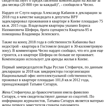
свидетельствует о предоставлении компенсации на жилье за
два месяца (20 800 грн за каждый)", - сообщили в Чесно.
Нардеп от Слуги народа Александр Кабанов в декларации за
2018 год в качестве кандидата в депутаты ВРУ
задекларировал проживания в квартире в Киеве площадью 75
кв.м. 2015 года. Владельцем квартиры указано Бориса
Нахмановича Шефира, брата сценариста Квартала-95 и
помощника Владимира Зеленского.
Также на конец 2018 года в собственности Кабанова был
недострой - квартира в Гостомеле (входит в 30-километровую
зону). В комментарии Чесно нардеп сообщил, что его дом еще
строится, а в квартире Шефира он больше не проживает.
Компенсацию использует для аренды жилья в Киеве.
Первый зампредседателя Рады Руслан Стефанчук, по данным
декларации за 2018 как замдиректора госорганизации
Национальный офис интеллектуальной собственности,
проживал в квартире площадью 101,8 кв.м 2012 года,
принадлежащий Татьяне Ситарук.
Жена Стефанчука до бракосочетания имела фамилию
Ситарук, о чем свидетельствуют данные из соцсетей. По
информации журналистов, Татьяна Ситарук является матерью
жены первого заместителя спикера парламента.