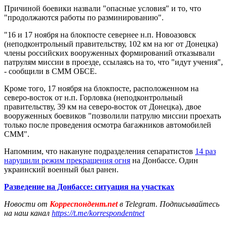
Причиной боевики назвали "опасные условия" и то, что
"продолжаются работы по разминированию".
"16 и 17 ноября на блокпосте севернее н.п. Новоазовск
(неподконтрольный правительству, 102 км на юг от Донецка)
члены российских вооруженных формирований отказывали
патрулям миссии в проезде, ссылаясь на то, что "идут учения",
- сообщили в СММ ОБСЕ.
Кроме того, 17 ноября на блокпосте, расположенном на
северо-восток от н.п. Горловка (неподконтрольный
правительству, 39 км на северо-восток от Донецка), двое
вооруженных боевиков "позволили патрулю миссии проехать
только после проведения осмотра багажников автомобилей
СММ".
Напомним, что накануне подразделения сепаратистов
14 раз
нарушили режим прекращения огня
на Донбассе. Один
украинский военный был ранен.
Разведение на Донбассе: ситуация на участках
Новости от
Корреспондент.net
в Telegram. Подписывайтесь
на наш канал
https://t.me/korrespondentnet