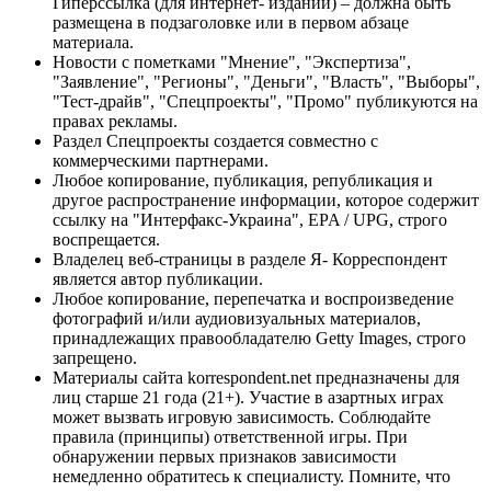
Гиперссылка (для интернет- изданий) – должна быть
размещена в подзаголовке или в первом абзаце
материала.
Новости с пометками "Мнение", "Экспертиза",
"Заявление", "Регионы", "Деньги", "Власть", "Выборы",
"Тест-драйв", "Спецпроекты", "Промо" публикуются на
правах рекламы.
Раздел Спецпроекты создается совместно с
коммерческими партнерами.
Любое копирование, публикация, републикация и
другое распространение информации, которое содержит
ссылку на "Интерфакс-Украина", EPA / UPG, строго
воспрещается.
Владелец веб-страницы в разделе Я- Корреспондент
является автор публикации.
Любое копирование, перепечатка и воспроизведение
фотографий и/или аудиовизуальных материалов,
принадлежащих правообладателю Getty Images, строго
запрещено.
Материалы сайта korrespondent.net предназначены для
лиц старше 21 года (21+). Участие в азартных играх
может вызвать игровую зависимость. Соблюдайте
правила (принципы) ответственной игры. При
обнаружении первых признаков зависимости
немедленно обратитесь к специалисту. Помните, что