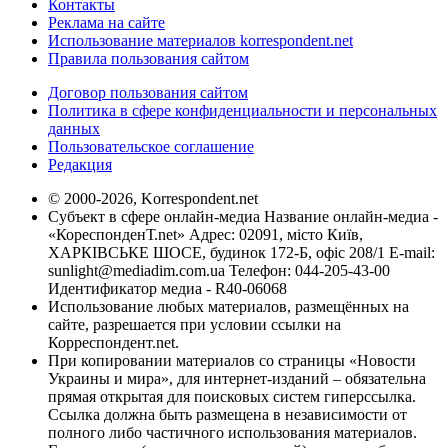
Контакты
Реклама на сайте
Использование материалов korrespondent.net
Правила пользования сайтом
Договор пользования сайтом
Политика в сфере конфиденциальности и персональных
данных
Пользовательское соглашение
Редакция
© 2000-2026, Korrespondent.net
Субъект в сфере онлайн-медиа Название онлайн-медиа -
«КореспонденТ.net» Адрес: 02091, місто Київ,
ХАРКІВСЬКЕ ШОСЕ, будинок 172-Б, офіс 208/1 E-mail:
sunlight@mediadim.com.ua
Телефон: 044-205-43-00
Идентификатор медиа - R40-06068
Использование любых материалов, размещённых на
сайте, разрешается при условии ссылки на
Корреспондент.net.
При копировании материалов со страницы «Новости
Украины и мира», для интернет-изданий – обязательна
прямая открытая для поисковых систем гиперссылка.
Ссылка должна быть размещена в независимости от
полного либо частичного использования материалов.