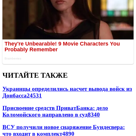
ЧИТАЙТЕ ТАКЖЕ
Украинцы определились насчет вывода войск из
Донбасса
24531
Присвоение средств ПриватБанка: дело
Коломойского направлено в суд
8340
ВСУ получили новое снаряжение Бундесвера:
что входит в комплект
4890