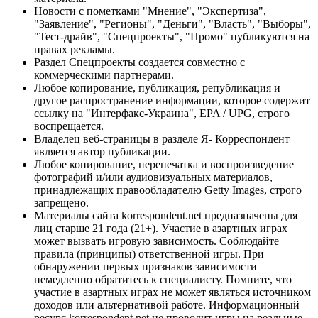
Новости с пометками "Мнение", "Экспертиза",
"Заявление", "Регионы", "Деньги", "Власть", "Выборы",
"Тест-драйв", "Спецпроекты", "Промо" публикуются на
правах рекламы.
Раздел Спецпроекты создается совместно с
коммерческими партнерами.
Любое копирование, публикация, републикация и
другое распространение информации, которое содержит
ссылку на "Интерфакс-Украина", EPA / UPG, строго
воспрещается.
Владелец веб-страницы в разделе Я- Корреспондент
является автор публикации.
Любое копирование, перепечатка и воспроизведение
фотографий и/или аудиовизуальных материалов,
принадлежащих правообладателю Getty Images, строго
запрещено.
Материалы сайта korrespondent.net предназначены для
лиц старше 21 года (21+). Участие в азартных играх
может вызвать игровую зависимость. Соблюдайте
правила (принципы) ответственной игры. При
обнаружении первых признаков зависимости
немедленно обратитесь к специалисту. Помните, что
участие в азартных играх не может являться источником
доходов или альтернативой работе. Информационный
ресурс korrespondent.net не проводит игры на реальные