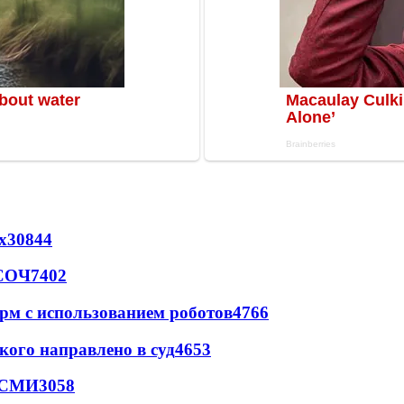
х
30844
 СОЧ
7402
рм с использованием роботов
4766
кого направлено в суд
4653
- СМИ
3058