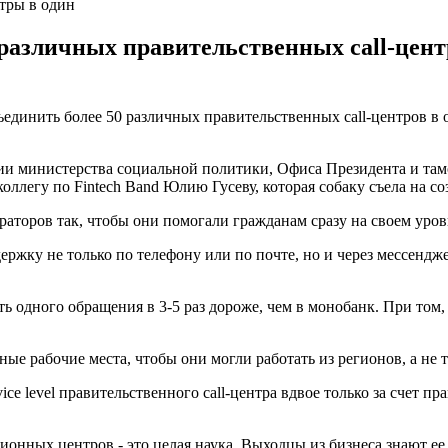
нтры в один
 различных правительственных call-цент
динить более 50 различных правительственных call-центров в 
ии министерства социальной политики, Офиса Президента и тамо
оллегу по Fintech Band Юлию Гусеву, которая собаку съела на соз
раторов так, чтобы они помогали гражданам сразу на своем уров
ержку не только по телефону или по почте, но и через мессендж
ь одного обращения в 3-5 раз дороже, чем в монобанк. При том,
ные рабочие места, чтобы они могли работать из регионов, а не 
ce level правительственного call-центра вдвое только за счет п
онных центров - это целая наука. Выходцы из бизнеса знают ее 