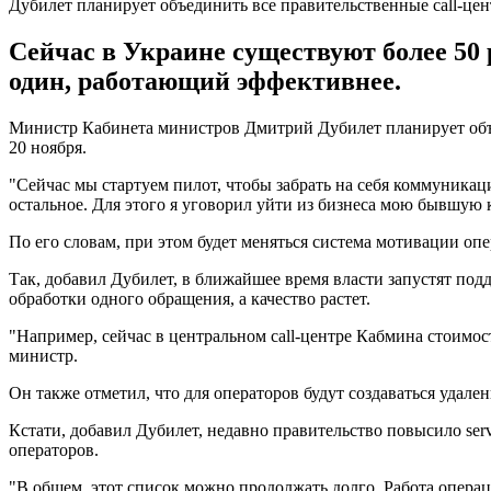
Дубилет планирует объединить все правительственные call-це
Сейчас в Украине существуют более 50
один, работающий эффективнее.
Министр Кабинета министров Дмитрий Дубилет планирует объе
20 ноября.
"Сейчас мы стартуем пилот, чтобы забрать на себя коммуникац
остальное. Для этого я уговорил уйти из бизнеса мою бывшую к
По его словам, при этом будет меняться система мотивации опе
Так, добавил Дубилет, в ближайшее время власти запустят подд
обработки одного обращения, а качество растет.
"Например, сейчас в центральном call-центре Кабмина стоимост
министр.
Он также отметил, что для операторов будут создаваться удален
Кстати, добавил Дубилет, недавно правительство повысило servi
операторов.
"В общем, этот список можно продолжать долго. Работа операци