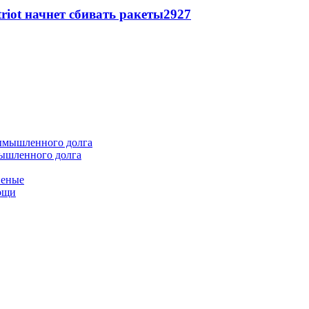
triot начнет сбивать ракеты
2927
мышленного долга
неные
мощи