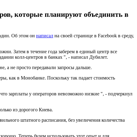
ров, которые планируют объединить в
один. Об этом он
написал
на своей странице в Facebook в среду,
жни. Затем в течение года заберем в единый центр все
дании колл-центров в банках ", - написал Дубилет.
не, а не просто передавали запросы дальше.
еры, как в Монобанке. Поскольку так падает стоимость
 что зарплаты у операторов невозможно низкие ", - подчеркнул
только из дорогого Киева.
равильного штатного расписания, без увеличения количества
хорошо. Теперь будем использовать этот опыт и для