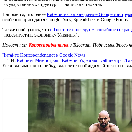
государственных структур ", - написал чиновник.
Напомним, что ранее
Кабмин начал внедрение Google-инструм
особенно пригодятся Google Docs, Spreadsheet и Google Forms.
Также сообщалось, что
в Госстате проведут масштабное сокращ
"перезапустить экономику Украины".
Новости от
Корреспондент.net
в Telegram. Подписывайтесь н
Читайте Korrespondent.net в Google News
ТЕГИ:
Кабинет Министров
,
Кабмин Украины
,
call-центр
,
Дми
Если вы заметили ошибку, выделите необходимый текст и нажми