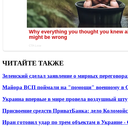
ЧИТАЙТЕ ТАКЖЕ
Зеленский сделал заявление о мирных переговора
Майора ВСП поймали на "помощи" военному в
Украина впервые в мире провела воздушный шту
Присвоение средств ПриватБанка: дело Коломойс
Иран готовил удар по трем объектам в Украине 