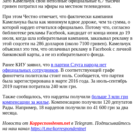
Зато Камельчук свои неполные официальные 6,7 тысячи
гривен потратил на эфиры на местном телевидении.
При этом Честно отмечает, что фактически кампания
Камельчука была как минимум вдвое дороже, чем та сумма, о
которой нардеп отчитался официально. Потому что, согласно
библиотеке рекламы Facebook, кандидат от конца июня до 19
июля, когда шла избирательная кампания, заказывал рекламу в
этой соцсети на 286 долларов (около 7100 гривен). Камельчук
объяснил это тем, что оплачивал рекламу в Facebook с личной
банковской карты, а не из избирательного фонда.
Ранее КИУ заявил, что
в партии Слуга народа нет
официальных сотрудников
. В соответствующей графе
финотчета политсилы стоит ноль. Сообщается, что партия
была зарегистрирована в марте 2016 года. За июль-сентябрь
2019 партия потратила 240 млн грн.
Также сообщалось, что нардепы получили
больше 3 млн грн
компенсации за жилье
. Компенсацию получили 120 депутатов
Рады. Например, 18 нардепов получили по 41 600 грн за два
месяца.
Новости от
Корреспондент.net
в Telegram. Подписывайтесь
на наш канал
https://t.me/korrespondentnet