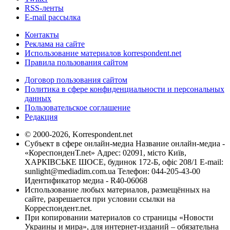
RSS-ленты
E-mail рассылка
Контакты
Реклама на сайте
Использование материалов korrespondent.net
Правила пользования сайтом
Договор пользования сайтом
Политика в сфере конфиденциальности и персональных
данных
Пользовательское соглашение
Редакция
© 2000-2026, Korrespondent.net
Субъект в сфере онлайн-медиа Название онлайн-медиа -
«КореспонденТ.net» Адрес: 02091, місто Київ,
ХАРКІВСЬКЕ ШОСЕ, будинок 172-Б, офіс 208/1 E-mail:
sunlight@mediadim.com.ua
Телефон: 044-205-43-00
Идентификатор медиа - R40-06068
Использование любых материалов, размещённых на
сайте, разрешается при условии ссылки на
Корреспондент.net.
При копировании материалов со страницы «Новости
Украины и мира», для интернет-изданий – обязательна