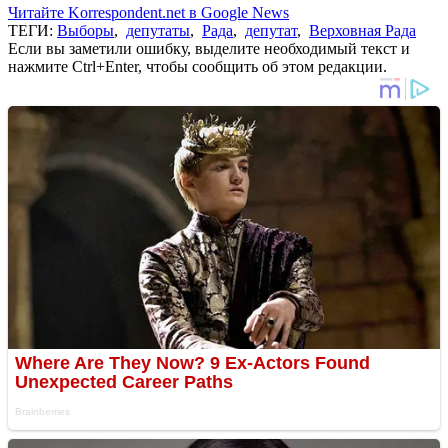
Читайте Korrespondent.net в Google News
ТЕГИ:
Выборы
,
депутаты
,
Рада
,
депутат
,
Верховная Рада
Если вы заметили ошибку, выделите необходимый текст и
нажмите Ctrl+Enter, чтобы сообщить об этом редакции.