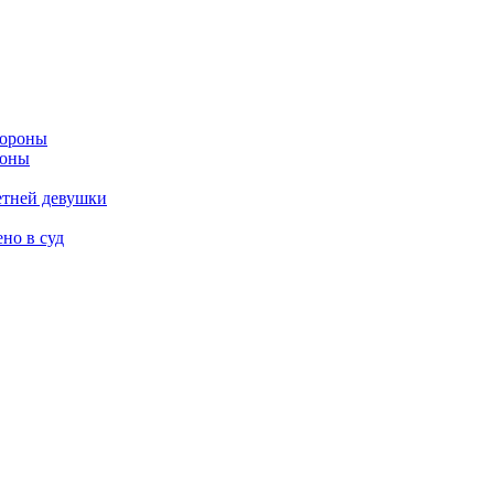
роны
етней девушки
но в суд