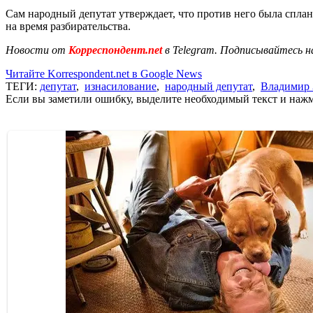
Сам народный депутат утверждает, что против него была спла
на время разбирательства.
Новости от
Корреспондент.net
в Telegram. Подписывайтесь н
Читайте Korrespondent.net в Google News
ТЕГИ:
депутат
,
изнасилование
,
народный депутат
,
Владимир 
Если вы заметили ошибку, выделите необходимый текст и нажми