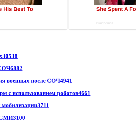
х
30538
 СОЧ
6882
ия военных после СОЧ
4941
рм с использованием роботов
4661
т мобилизации
3711
- СМИ
3100