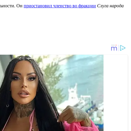
льности. Он
приостановил членство во фракции
Слуга народа