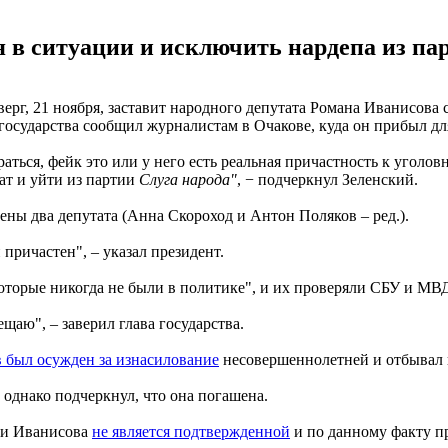
я в ситуации и исключить нардепа из пар
ерг, 21 ноября, заставит народного депутата Романа Иванисова 
 государства сообщил журналистам в Очакове, куда он прибыл д
раться, фейк это или у него есть реальная причастность к уголов
дат и уйти из партии
Слуга народа"
, − подчеркнул Зеленский.
ны два депутата (Анна Скороход и Антон Поляков – ред.).
н причастен", – указал президент.
оторые никогда не были в политике", и их проверяли СБУ и МВ
щаю", – заверил глава государства.
 был осужден за изнасилование
несовершеннолетней и отбывал 
однако подчеркнул, что она погашена.
ти Иванисова
не является подтвержденной
и по данному факту п