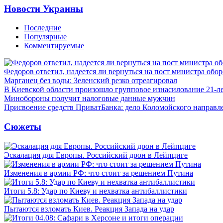
Новости Украины
Последние
Популярные
Комментируемые
Федоров ответил, надеется ли вернуться на пост министра обо
Марганец без воды: Зеленский резко отреагировал
В Киевской области произошло групповое изнасилование 21-л
Минобороны получит налоговые данные мужчин
Присвоение средств ПриватБанка: дело Коломойского направле
Сюжеты
Эскалация для Европы. Российский дрон в Лейпциге
Изменения в армии РФ: что стоит за решением Путина
Итоги 5.8: Удар по Киеву и нехватка антибаллистики
Пытаются взломать Киев. Реакция Запада на удар