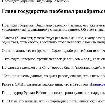
Президент Украины Владимир Зеленский
Глава государства пообещал разобратьс
Президент Украины Владимир Зеленский заявил, что уже в четв
уголовному делу, связанному с изнасилованием. Об этом глава
"Завтра (21 ноября) у меня будут реальные данные, я хочу разоб
один факт, хоть что-то, я заставлю этого человека сложить ман
Он напомнил, что из фракции
Слуга народа
ранее были исключе
"Это будет, наверное, третий человек (Иванисов – ред.), если о
По словам Зеленского, в
Слугу народа
брали "простых людей, к
"Если почищены данные, то будет расследование, это я всем обе
Ранее в СМИ появилась информация, что в 1996 году
Иванисов
Генпрокурор Руслан Рябошапка подтвердил судимость нардепа, 
В ГПУ на это заявили, что информация о погашенной судимос