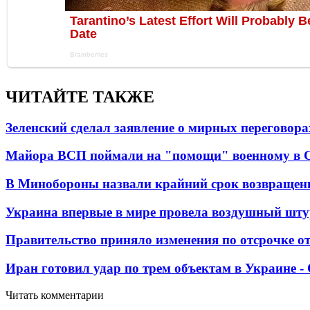
ЧИТАЙТЕ ТАКЖЕ
Зеленский сделал заявление о мирных переговора
Майора ВСП поймали на "помощи" военному в
В Минобороны назвали крайний срок возвращен
Украина впервые в мире провела воздушный шту
Правительство приняло изменения по отсрочке о
Иран готовил удар по трем объектам в Украине 
Читать комментарии