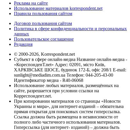
Реклама на сайте
Использование материалов korrespondent.net
Правила пользования сайтом
Договор пользования сайтом
Политика в сфере конфиденциальности и персональных
данных
Пользовательское соглашение
Редакция
© 2000-2026, Korrespondent.net
Субъект в сфере онлайн-медиа Название онлайн-медиа -
«КореспонденТ.net» Адрес: 02091, місто Київ,
ХАРКІВСЬКЕ ШОСЕ, будинок 172-Б, офіс 208/1 E-mail:
sunlight@mediadim.com.ua
Телефон: 044-205-43-00
Идентификатор медиа - R40-06068
Использование любых материалов, размещённых на
сайте, разрешается при условии ссылки на
Корреспондент.net.
При копировании материалов со страницы «Новости
Украины и мира», для интернет-изданий – обязательна
прямая открытая для поисковых систем гиперссылка.
Ссылка должна быть размещена в независимости от
полного либо частичного использования материалов.
Гиперссылка (для интернет- изданий) – должна быть