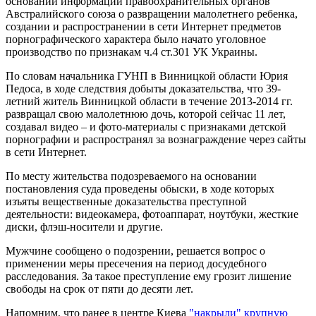
основании информации правоохранительных органов
Австралийского союза о развращении малолетнего ребенка,
создании и распространении в сети Интернет предметов
порнографического характера было начато уголовное
производство по признакам ч.4 ст.301 УК Украины.
По словам начальника ГУНП в Винницкой области Юрия
Педоса, в ходе следствия добыты доказательства, что 39-
летний житель Винницкой области в течение 2013-2014 гг.
развращал свою малолетнюю дочь, которой сейчас 11 лет,
создавал видео – и фото-материалы с признаками детской
порнографии и распространял за вознаграждение через сайты
в сети Интернет.
По месту жительства подозреваемого на основании
постановления суда проведены обыски, в ходе которых
изъяты вещественные доказательства преступной
деятельности: видеокамера, фотоаппарат, ноутбуки, жесткие
диски, флэш-носители и другие.
Мужчине сообщено о подозрении, решается вопрос о
применении меры пресечения на период досудебного
расследования. За такое преступление ему грозит лишение
свободы на срок от пяти до десяти лет.
Напомним, что ранее в центре Киева
"накрыли" крупную