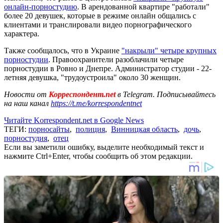
онлайн-порностудию
. В арендованной квартире "работали"
более 20 девушек, которые в режиме онлайн общались с
клиентами и транслировали видео порнографического
характера.
Также сообщалось, что в Украине
"накрыли" четыре крупных
порностудии
. Правоохранители разоблачили четыре
порностудии в Ровно и Днепре. Администратор студии - 22-
летняя девушка, "трудоустроила" около 30 женщин.
Новости от
Корреспондент.net
в Telegram. Подписывайтесь
на наш канал
https://t.me/korrespondentnet
Читайте Korrespondent.net в Google News
ТЕГИ:
порносайты
,
полиция
,
Винницкая область
,
дочь
,
порностудия
,
отец
Если вы заметили ошибку, выделите необходимый текст и
нажмите Ctrl+Enter, чтобы сообщить об этом редакции.