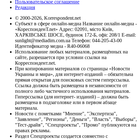
Пользовательское соглашение
Редакция
© 2000-2026, Korrespondent.net
Субъект в сфере онлайн-медиа Название онлайн-медиа -
«КореспонденТ.net» Адрес: 02091, місто Київ,
ХАРКІВСЬКЕ ШОСЕ, будинок 172-Б, офіс 208/1 E-mail:
sunlight@mediadim.com.ua
Телефон: 044-205-43-00
Идентификатор медиа - R40-06068
Использование любых материалов, размещённых на
сайте, разрешается при условии ссылки на
Корреспондент.net.
При копировании материалов со страницы «Новости
Украины и мира», для интернет-изданий – обязательна
прямая открытая для поисковых систем гиперссылка.
Ссылка должна быть размещена в независимости от
полного либо частичного использования материалов.
Гиперссылка (для интернет- изданий) – должна быть
размещена в подзаголовке или в первом абзаце
материала.
Новости с пометками "Мнение", "Экспертиза",
"Заявление", "Регионы", "Деньги", "Власть", "Выборы",
"Тест-драйв", "Спецпроекты", "Промо" публикуются на
правах рекламы.
Раздел Спецпроекты создается совместно с